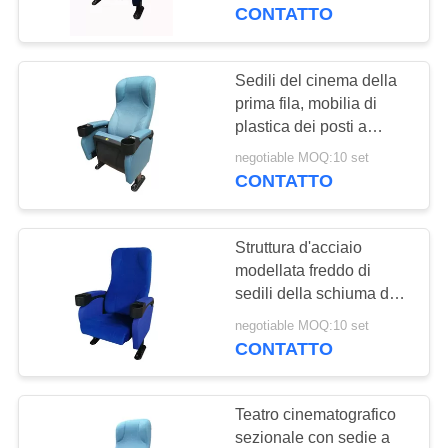
CONTROLLO
alta densità, resistente.
CONTATTO
DI
QUALITÀ
Sedili del cinema della
prima fila, mobilia di
plastica dei posti a
CONTATTICI
sedere del teatro
negotiable MOQ:10 set
montata a pavimento
CONTATTO
NOTIZIE
Struttura d'acciaio
CASI
modellata freddo di
sedili della schiuma del
cinema commerciale di
MAPPA
negotiable MOQ:10 set
spettacolo
CONTATTO
DEL
SITO
Teatro cinematografico
sezionale con sedie a