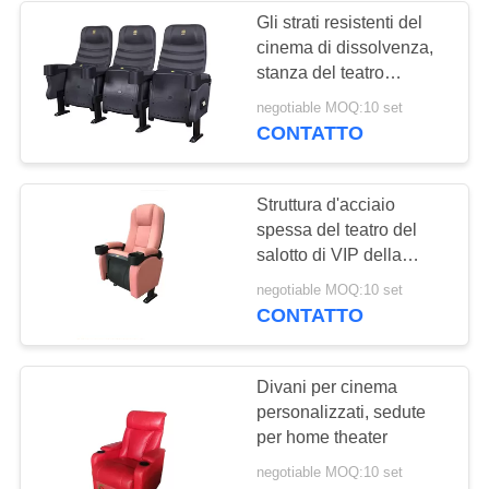
Gli strati resistenti del
cinema di dissolvenza,
stanza del teatro
presiede la pulizia facile
negotiable MOQ:10 set
CONTATTO
Struttura d'acciaio
spessa del teatro del
salotto di VIP della
disposizione dei posti a
negotiable MOQ:10 set
sedere delle gambe
CONTATTO
commerciali del ferro
con il supporto di tazza
Divani per cinema
personalizzati, sedute
per home theater
negotiable MOQ:10 set