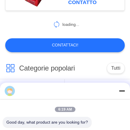
CONTATTO
loading...
CONTATTACI!
Categorie popolari
Tutti
Sedili per autobus di
Sedie per autobus a
lusso
coaster
6:19 AM
Sedile per autobus
Sedile del conducente
turistico
dell' autobus
Good day, what product are you looking for?