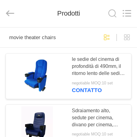
2026
Jiangsu
Golbond
Precision
Prodotti
Co.,
Ltd..
All
Rights
CASA
Reserved.
movie theater chairs
PRODOTTI
le sedie del cinema di
profondità di 490mm, il
CIRCA
ritorno lento delle sedie
NOI
reclinabili del cinema si
negotiable MOQ:10 set
piegano
CONTATTO
GIRO
DELLA
Sdraiamento alto,
sedute per cinema,
FABBRICA
divano per cinema,
polvere di schiuma di
negotiable MOQ:10 set