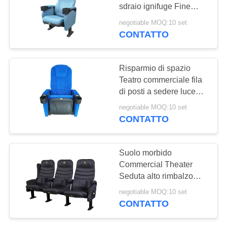
PRIVACY
sdraio ignifuge Fine
POLICY
lavorazione Eco-friendly
negotiable MOQ:10 set
CONTATTO
Risparmio di spazio
Teatro commerciale fila
di posti a sedere luce
laterale LED Comfort
negotiable MOQ:10 set
garantito
CONTATTO
Suolo morbido
Commercial Theater
Seduta alto rimbalzo
spumante a forma di
negotiable MOQ:10 set
spugna
CONTATTO