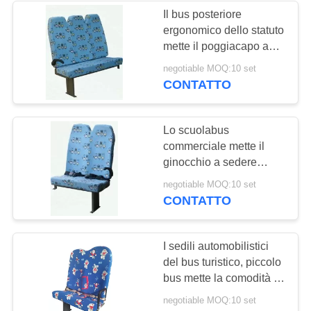
Il bus posteriore
ergonomico dello statuto
37
mette il poggiacapo a
sedere eccellente di
negotiable MOQ:10 set
Bus piegante Seat
norma di elasticità
CONTATTO
Lo scuolabus
commerciale mette il
ginocchio a sedere
meccanico del Recliner -
10
negotiable MOQ:10 set
progettazione del
CONTATTO
Sedili dello
risparmiatore affidabile
scuolabus
I sedili automobilistici
del bus turistico, piccolo
bus mette la comodità a
sedere straordinaria
negotiable MOQ:10 set
popolare