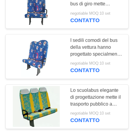
PRIVACY
bus di giro mette
POLICY
Comfortability a sedere
negotiable MOQ:10 set
di guida eccellente
CONTATTO
30
disposizione dei
I sedili comodi del bus
posti a sedere
della vettura hanno
progettato specialmente
commerciale del
rispettoso dell'ambiente
negotiable MOQ:10 set
teatro
CONTATTO
12
Lo scuolabus elegante
Sedili del bus di
di progettazione mette il
trasporto pubblico a
Hiace
sedere dell'alto cuscino
negotiable MOQ:10 set
resiliente
CONTATTO