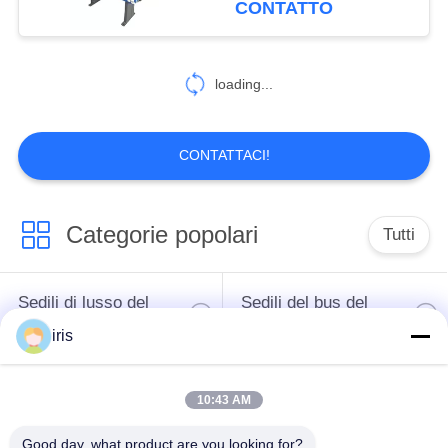
CONTATTO
18
Sedili di plastica del
loading...
bus
CONTATTACI!
Categorie popolari
Tutti
22
Sedili del
Sedili di lusso del
Sedili del bus del
passeggero del bus
bus
sottobicchiere
iris
Autista di autobus
Bus turistico Seat
10:43 AM
Seat
Good day, what product are you looking for?