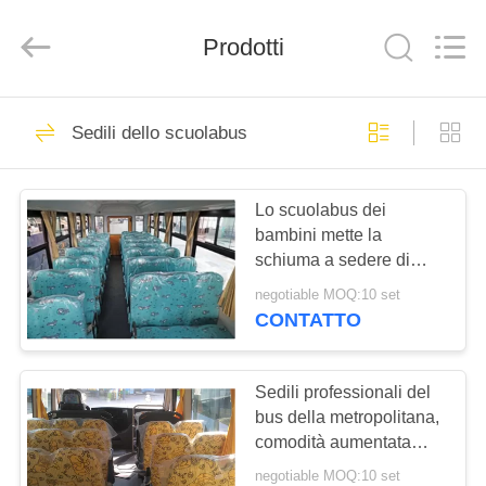
2026
Jiangsu
Golbond
Precision
Prodotti
Co.,
Ltd..
All
Rights
CASA
Reserved.
26
Sedili dello scuolabus
Sedili di lusso del
PRODOTTI
bus
Lo scuolabus dei
bambini mette la
CIRCA
schiuma a sedere di
NOI
poliuretano di alta
negotiable MOQ:10 set
densità di
CONTATTO
330*302*1020mm
9
GIRO
Sedili del bus del
DELLA
Sedili professionali del
bus della metropolitana,
FABBRICA
sottobicchiere
comodità aumentata
sedili adagiantesi del
negotiable MOQ:10 set