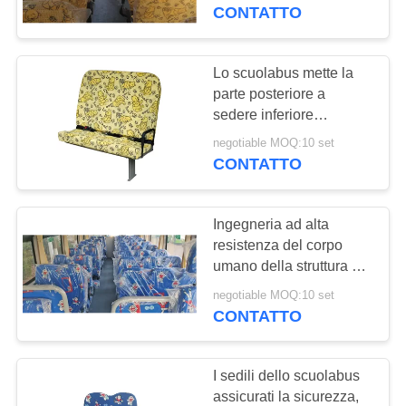
CONTROLLO
bus
CONTATTO
DI
QUALITÀ
Lo scuolabus mette la
19
parte posteriore a
sedere inferiore
CONTATTICI
Bus turistico Seat
integrante del cuscino
negotiable MOQ:10 set
con l'Assemblea
CONTATTO
NOTIZIE
semplificata manopola
Ingegneria ad alta
CASI
resistenza del corpo
umano della struttura di
24
Seat di tempo di impiego
MAPPA
negotiable MOQ:10 set
Autista di autobus
dell'autobus espresso
CONTATTO
DEL
lungo della città
Seat
SITO
I sedili dello scuolabus
assicurati la sicurezza,