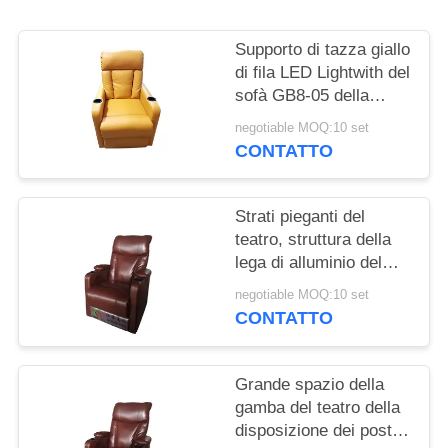
PRIVACY
POLICY
Supporto di tazza giallo
di fila LED Lightwith del
sofà GB8-05 della
disposizione dei posti a
negotiable MOQ:10 set
sedere del teatro di
CONTATTO
colore
Strati pieganti del
teatro, struttura della
lega di alluminio del
Recliner del sofà del
negotiable MOQ:10 set
teatro
CONTATTO
Grande spazio della
gamba del teatro della
disposizione dei posti a