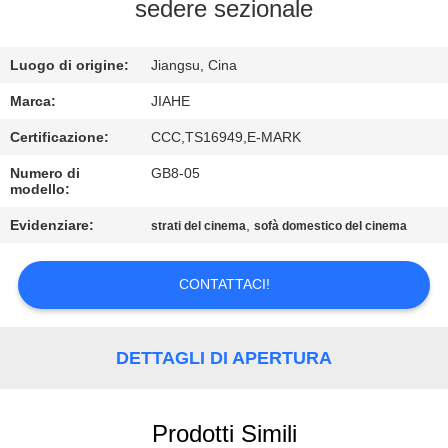
CONTROLLO
sedere sezionale
DI
Luogo di origine:
Jiangsu, Cina
QUALITÀ
Marca:
JIAHE
CONTATTICI
Certificazione:
CCC,TS16949,E-MARK
Numero di
GB8-05
modello:
NOTIZIE
Evidenziare:
,
strati del cinema
sofà domestico del cinema
CASI
CONTATTACI!
MAPPA
DEL
DETTAGLI DI APERTURA
SITO
Prodotti Simili