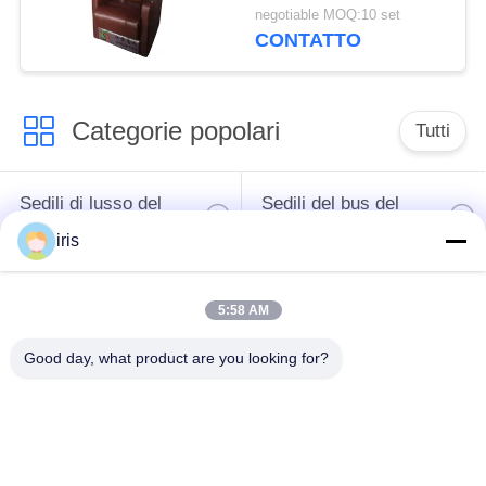
sedere di economia di
negotiable MOQ:10 set
spazio fissa del sofà
CONTATTO
comodo
Categorie popolari
Tutti
Sedili di lusso del
Sedili del bus del
bus
sottobicchiere
iris
Autista di autobus
Bus turistico Seat
5:58 AM
Seat
Good day, what product are you looking for?
disposizione dei posti
a sedere
Sedili del bus di
commerciale del
Hiace
teatro