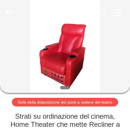
2026
Jiangsu
Golbond
Precision
Co.,
Ltd..
All
Rights
CASA
Reserved.
PRODOTTI
CIRCA
NOI
GIRO
DELLA
Sofà della disposizione dei posti a sedere del teatro
FABBRICA
Strati su ordinazione del cinema,
Home Theater che mette Recliner a