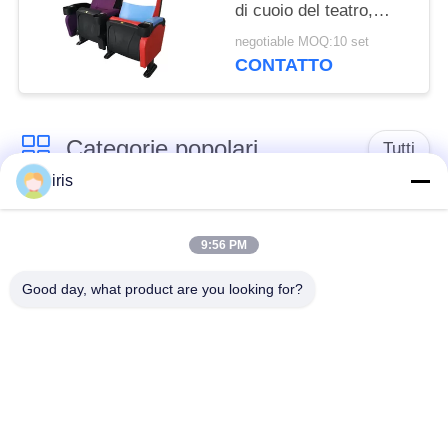
di cuoio del teatro,
schienale ergonomico
negotiable MOQ:10 set
della sedia del Recliner
CONTATTO
del teatro
Categorie popolari
Tutti
iris
Sedili di lusso del
Sedili del bus del
bus
sottobicchiere
9:56 PM
Good day, what product are you looking for?
Autista di autobus
Bus turistico Seat
Seat
disposizione dei posti
a sedere
Sedili del bus di
commerciale del
Hiace