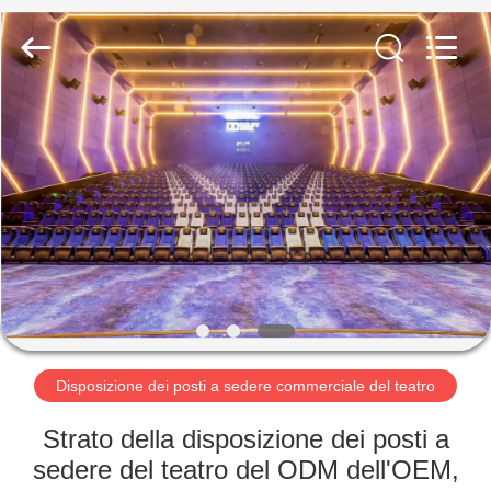
2026
Jiangsu
Golbond
Precision
Co.,
Ltd..
All
Rights
CASA
Reserved.
PRODOTTI
CIRCA
NOI
GIRO
DELLA
Disposizione dei posti a sedere commerciale del teatro
FABBRICA
Strato della disposizione dei posti a
sedere del teatro del ODM dell'OEM,