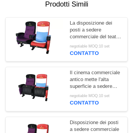
PRIVACY
Prodotti Simili
POLICY
La disposizione dei
posti a sedere
commerciale del teatro
della stanza di media
negotiable MOQ:10 set
ha personalizzato la
CONTATTO
progettazione piegata
colore
Il cinema commerciale
antico mette l'alta
superficie a sedere
indietro strutturata del
negotiable MOQ:10 set
polipropilene di impatto
CONTATTO
Disposizione dei posti
a sedere commerciale