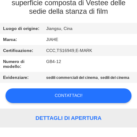
CONTROLLO
superficie composta di Vestee delle
sedie della stanza di film
DI
QUALITÀ
Luogo di origine:
Jiangsu, Cina
CONTATTICI
Marca:
JIAHE
Certificazione:
CCC,TS16949,E-MARK
NOTIZIE
Numero di
GB4-12
modello:
Evidenziare:
,
CASI
sedili commerciali del cinema
sedili del cinema
CONTATTACI!
MAPPA
DEL
SITO
DETTAGLI DI APERTURA