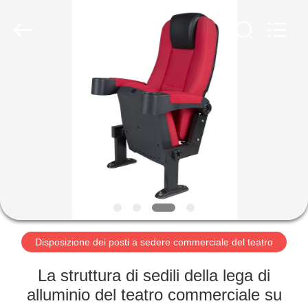
2026
Jiangsu
Golbond
Precision
Co.,
Ltd..
All
Rights
CASA
Reserved.
PRODOTTI
CIRCA
NOI
GIRO
DELLA
Disposizione dei posti a sedere commerciale del teatro
FABBRICA
La struttura di sedili della lega di
alluminio del teatro commerciale su