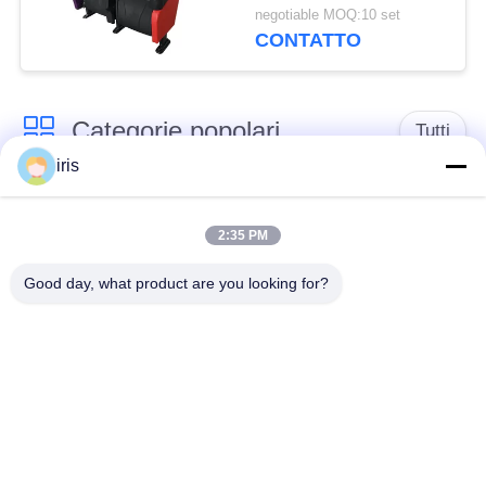
schienale ergonomico
negotiable MOQ:10 set
della sedia del Recliner
CONTATTO
del teatro
Categorie popolari
Tutti
iris
Sedili di lusso del
Sedili del bus del
bus
sottobicchiere
2:35 PM
Good day, what product are you looking for?
Autista di autobus
Bus turistico Seat
Seat
disposizione dei posti
a sedere
Sedili del bus di
commerciale del
Hiace
teatro