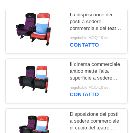
PRIVACY
POLICY
La disposizione dei
posti a sedere
commerciale del teatro
della stanza di media
negotiable MOQ:10 set
ha personalizzato la
CONTATTO
progettazione piegata
colore
Il cinema commerciale
antico mette l'alta
superficie a sedere
indietro strutturata del
negotiable MOQ:10 set
polipropilene di impatto
CONTATTO
Disposizione dei posti
a sedere commerciale
di cuoio del teatro,