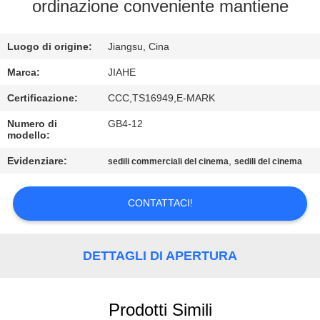
CONTROLLO
ordinazione conveniente mantiene
DI
Luogo di origine:
Jiangsu, Cina
QUALITÀ
Marca:
JIAHE
CONTATTICI
Certificazione:
CCC,TS16949,E-MARK
Numero di
GB4-12
modello:
NOTIZIE
Evidenziare:
,
sedili commerciali del cinema
sedili del cinema
CASI
CONTATTACI!
MAPPA
DEL
DETTAGLI DI APERTURA
SITO
Prodotti Simili