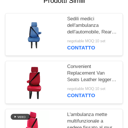
Prodotti Simili
PRIVACY
POLICY
Sedili medici
dell'ambulanza
dell'automobile, Rear
Van Seats With
negotiable MOQ:10 set
piegante una cintura di
CONTATTO
sicurezza di tre punti
Convenient
Replacement Van
Seats Leather leggero
che riguarda colore
negotiable MOQ:10 set
rosso
CONTATTO
L'ambulanza mette
multifunzionale a
sedere fissato al muro