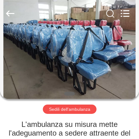
2026
Jiangsu
Golbond
Precision
Co.,
Ltd..
All
Rights
CASA
Reserved.
PRODOTTI
CIRCA
NOI
GIRO
DELLA
Sedili dell'ambulanza
FABBRICA
L'ambulanza su misura mette
l'adeguamento a sedere attraente del