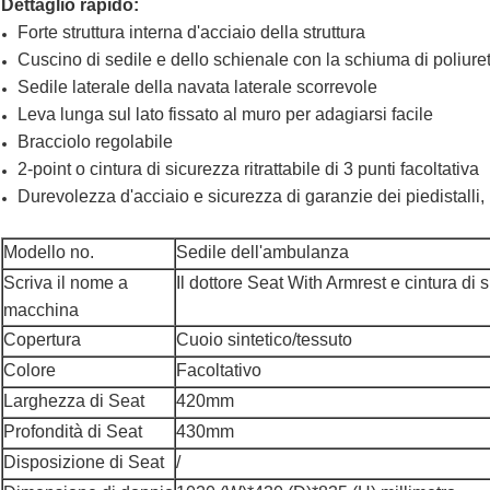
Dettaglio rapido:
Forte struttura interna d'acciaio della struttura
Cuscino di sedile e dello schienale con la schiuma di poliur
Sedile laterale della navata laterale scorrevole
Leva lunga sul lato fissato al muro per adagiarsi facile
Bracciolo regolabile
2-point o cintura di sicurezza ritrattabile di 3 punti facoltativa
Durevolezza d'acciaio e sicurezza di garanzie dei piedistalli, 
Modello no.
Sedile dell'ambulanza
Scriva il nome a
Il dottore Seat With Armrest e cintura di
macchina
Copertura
Cuoio sintetico/tessuto
Colore
Facoltativo
Larghezza di Seat
420mm
Profondità di Seat
430mm
Disposizione di Seat
/