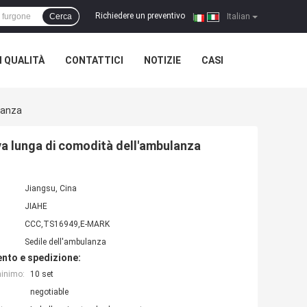
Richiedere un preventivo
Cerca
|
Italian
 QUALITÀ
CONTATTICI
NOTIZIE
CASI
lanza
va lunga di comodità dell'ambulanza
Jiangsu, Cina
JIAHE
CCC,TS16949,E-MARK
Sedile dell'ambulanza
nto e spedizione:
minimo:
10 set
negotiable