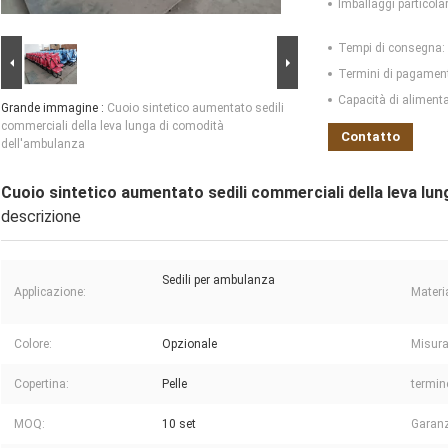
Imballaggi particolar
Tempi di consegna:
Termini di pagamen
Capacità di aliment
Grande immagine :
Cuoio sintetico aumentato sedili
commerciali della leva lunga di comodità
Contatto
dell'ambulanza
Cuoio sintetico aumentato sedili commerciali della leva lu
descrizione
Sedili per ambulanza
Applicazione:
Materi
Colore:
Opzionale
Misura
Copertina:
Pelle
termin
MOQ:
10 set
Garanz