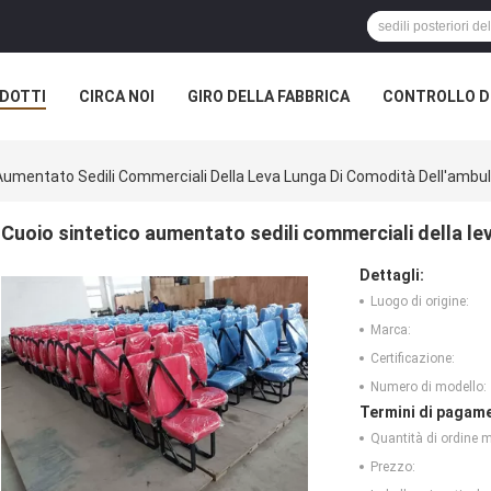
DOTTI
CIRCA NOI
GIRO DELLA FABBRICA
CONTROLLO DI
Aumentato Sedili Commerciali Della Leva Lunga Di Comodità Dell'ambu
Cuoio sintetico aumentato sedili commerciali della le
Dettagli:
Luogo di origine:
Marca:
Certificazione:
Numero di modello:
Termini di pagame
Quantità di ordine 
Prezzo: