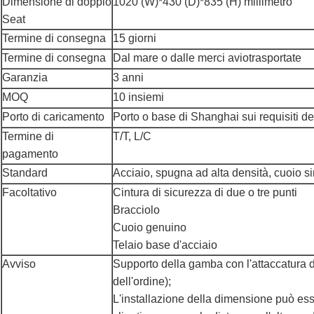
Dimensione di doppio
1020 (W)*430 (D)*835 (H) millimetro
Seat
Termine di consegna
15 giorni
Termine di consegna
Dal mare o dalle merci aviotrasportate
Garanzia
3 anni
MOQ
10 insiemi
Porto di caricamento
Porto o base di Shanghai sui requisiti de
Termine di
T/T, L/C
pagamento
Standard
Acciaio, spugna ad alta densità, cuoio si
Facoltativo
Cintura di sicurezza di due o tre punti
Bracciolo
Cuoio genuino
Telaio base d'acciaio
Avviso
Supporto della gamba con l'attaccatura d
dell'ordine);
L'installazione della dimensione può ess