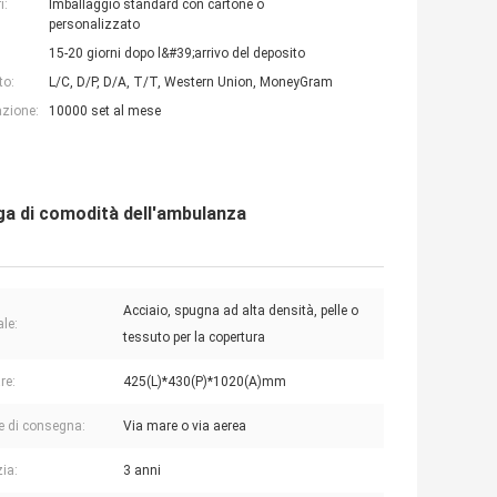
i:
Imballaggio standard con cartone o
personalizzato
15-20 giorni dopo l&#39;arrivo del deposito
to:
L/C, D/P, D/A, T/T, Western Union, MoneyGram
azione:
10000 set al mese
nga di comodità dell'ambulanza
Acciaio, spugna ad alta densità, pelle o
ale:
tessuto per la copertura
re:
425(L)*430(P)*1020(A)mm
e di consegna:
Via mare o via aerea
ia:
3 anni