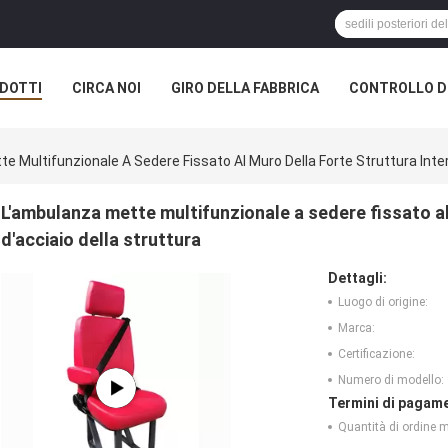
DOTTI
CIRCA NOI
GIRO DELLA FABBRICA
CONTROLLO DI
e Multifunzionale A Sedere Fissato Al Muro Della Forte Struttura Inter
L'ambulanza mette multifunzionale a sedere fissato al
d'acciaio della struttura
Dettagli:
Luogo di origine:
Marca:
Certificazione:
Numero di modello:
Termini di pagame
Quantità di ordine 