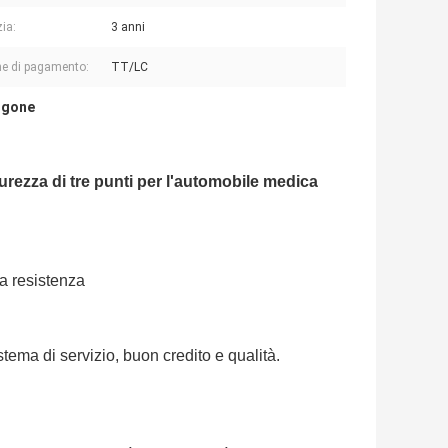
ia:
3 anni
e di pagamento:
TT/LC
urgone
rezza di tre punti per l'automobile medica
la resistenza
tema di servizio, buon credito e qualità.