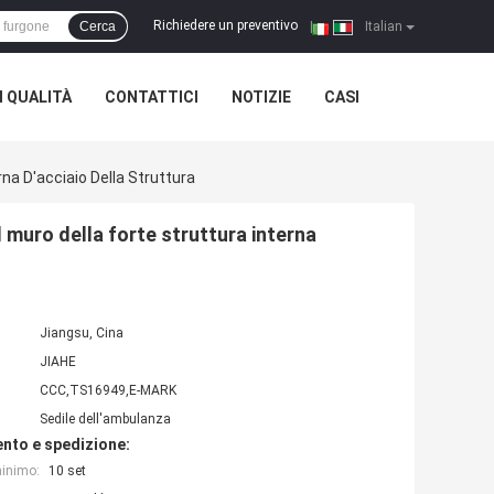
Richiedere un preventivo
Cerca
|
Italian
 QUALITÀ
CONTATTICI
NOTIZIE
CASI
na D'acciaio Della Struttura
 muro della forte struttura interna
Jiangsu, Cina
JIAHE
CCC,TS16949,E-MARK
Sedile dell'ambulanza
nto e spedizione:
minimo:
10 set