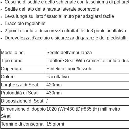
Cuscino di sedile e dello schienale con la schiuma di poliur
Sedile del lato della navata laterale scorrevole
Leva lunga sul lato fissato al muro per adagiarsi facile
Bracciolo regolabile
2-point o cintura di sicurezza ritrattabile di 3 punti facoltativa
Durevolezza d'acciaio e sicurezza di garanzie dei piedistalli, 
Modello no.
Sedile dell'ambulanza
Tipo nome
Il dottore Seat With Armrest e cintura di
Copertura
Sintetico cuoio/tessuto
Colore
Facoltativo
Larghezza di Seat
420mm
Profondità di Seat
430mm
Disposizione di Seat
/
Dimensione di doppio
1020 (W)*430 (D)*835 (H) millimetro
Seat
Termine di consegna
15 giorni