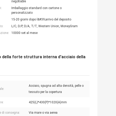
negotiable
i:
Imballaggio standard con cartone o
personalizzato
15-20 giorni dopo l&#39;arrivo del deposito
to:
L/C, D/P, D/A, T/T, Western Union, MoneyGram
azione:
10000 set al mese
della forte struttura interna d'acciaio della
Acciaio, spugna ad alta densità, pelle o
ale:
tessuto per la copertura
re:
425(L)*430(P)*1020(A)mm
e di consegna:
Via mare o via aerea