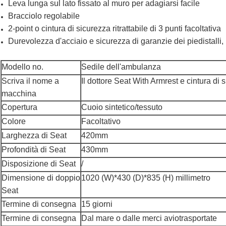
Leva lunga sul lato fissato al muro per adagiarsi facile
Bracciolo regolabile
2-point o cintura di sicurezza ritrattabile di 3 punti facoltativa
Durevolezza d'acciaio e sicurezza di garanzie dei piedistalli, 
Modello no.
Sedile dell'ambulanza
Scriva il nome a
Il dottore Seat With Armrest e cintura di
macchina
Copertura
Cuoio sintetico/tessuto
Colore
Facoltativo
Larghezza di Seat
420mm
Profondità di Seat
430mm
Disposizione di Seat
/
Dimensione di doppio
1020 (W)*430 (D)*835 (H) millimetro
Seat
Termine di consegna
15 giorni
Termine di consegna
Dal mare o dalle merci aviotrasportate