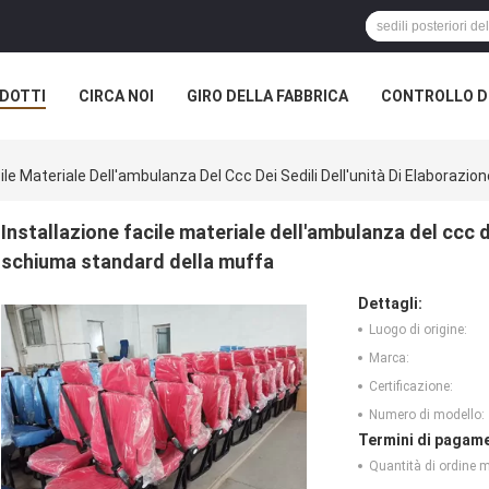
DOTTI
CIRCA NOI
GIRO DELLA FABBRICA
CONTROLLO DI
cile Materiale Dell'ambulanza Del Ccc Dei Sedili Dell'unità Di Elaboraz
Installazione facile materiale dell'ambulanza del ccc de
schiuma standard della muffa
Dettagli:
Luogo di origine:
Marca:
Certificazione:
Numero di modello:
Termini di pagame
Quantità di ordine 