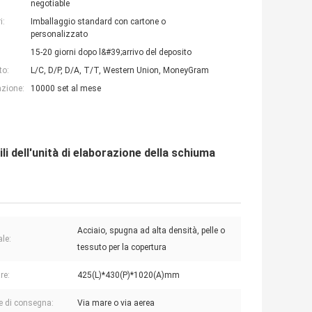
negotiable
i:
Imballaggio standard con cartone o
personalizzato
15-20 giorni dopo l&#39;arrivo del deposito
to:
L/C, D/P, D/A, T/T, Western Union, MoneyGram
azione:
10000 set al mese
li dell'unità di elaborazione della schiuma
Acciaio, spugna ad alta densità, pelle o
ale:
tessuto per la copertura
re:
425(L)*430(P)*1020(A)mm
e di consegna:
Via mare o via aerea