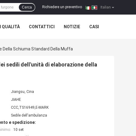
Richiedere un preventivo
Cerca
|
Italian
 QUALITÀ
CONTATTICI
NOTIZIE
CASI
ione Della Schiuma Standard Della Muffa
i sedili dell'unità di elaborazione della
Jiangsu, Cina
JIAHE
CCC,TS16949,E-MARK
Sedile dell'ambulanza
nto e spedizione:
minimo:
10 set