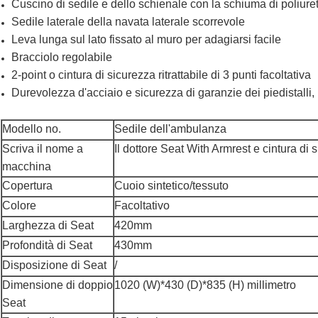
Cuscino di sedile e dello schienale con la schiuma di poliur
Sedile laterale della navata laterale scorrevole
Leva lunga sul lato fissato al muro per adagiarsi facile
Bracciolo regolabile
2-point o cintura di sicurezza ritrattabile di 3 punti facoltativa
Durevolezza d'acciaio e sicurezza di garanzie dei piedistalli, 
Modello no.
Sedile dell'ambulanza
Scriva il nome a
Il dottore Seat With Armrest e cintura di
macchina
Copertura
Cuoio sintetico/tessuto
Colore
Facoltativo
Larghezza di Seat
420mm
Profondità di Seat
430mm
Disposizione di Seat
/
Dimensione di doppio
1020 (W)*430 (D)*835 (H) millimetro
Seat