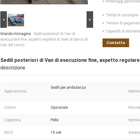
Imballaggi particolar
Tempi di consegna:
Termini di pagamen
Capacità di aliment
Grande immagine :
Sedili posteriori di Van di
esecuzione fine, aspetto regolare di Seat di banco di
Contatto
Van del carico
Sedili posteriori di Van di esecuzione fine, aspetto regolare
descrizione
Sedili per ambulanza
Applicazione:
Materi
Colore:
Opzionale
Misura
Copertina:
Pelle
termin
MOQ:
10 set
Garanz