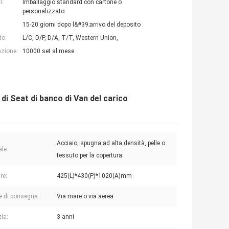
i:
Imballaggio standard con cartone o
personalizzato
15-20 giorni dopo l&#39;arrivo del deposito
to:
L/C, D/P, D/A, T/T, Western Union,
azione:
10000 set al mese
 di Seat di banco di Van del carico
Acciaio, spugna ad alta densità, pelle o
ale:
tessuto per la copertura
re:
425(L)*430(P)*1020(A)mm
e di consegna:
Via mare o via aerea
ia:
3 anni