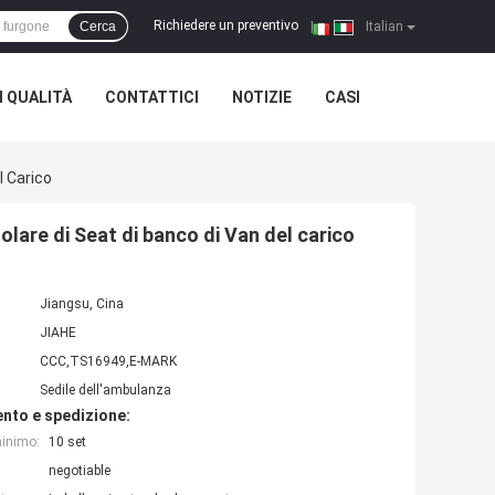
Richiedere un preventivo
Cerca
|
Italian
 QUALITÀ
CONTATTICI
NOTIZIE
CASI
l Carico
golare di Seat di banco di Van del carico
Jiangsu, Cina
JIAHE
CCC,TS16949,E-MARK
Sedile dell'ambulanza
nto e spedizione:
minimo:
10 set
negotiable