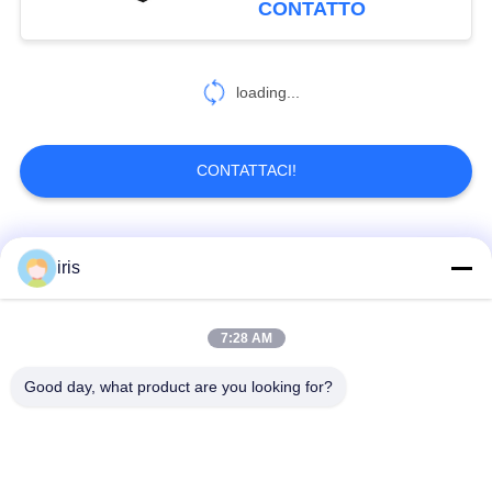
CONTATTO
loading...
CONTATTACI!
Categorie popolari
Tutti
iris
Sedili per autobus di
Sedie per autobus a
7:28 AM
lusso
coaster
Good day, what product are you looking for?
Sedile per autobus
Sedile del conducente
turistico
dell' autobus