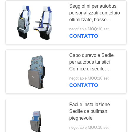
Seggiolini per autobus
personalizzati con telaio
ottimizzato, basso
design di risparmio del
negotiable MOQ:10 set
corridoio transnazionale.
CONTATTO
Capo durevole Sedie
per autobus turistici
Cornice di sedile
rinforzata Lunga durata
negotiable MOQ:10 set
CONTATTO
Facile installazione
Sedile da pullman
pieghevole
negotiable MOQ:10 set