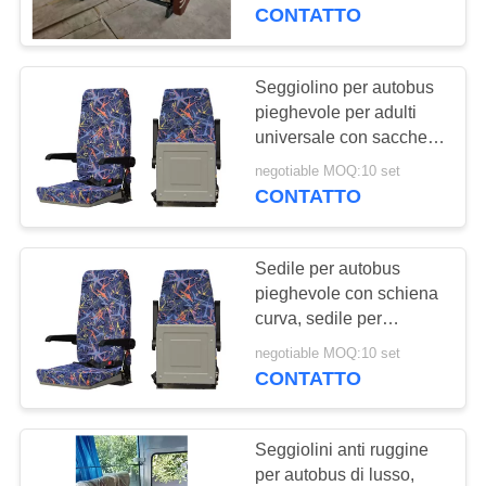
CONTROLLO
CONTATTO
DI
QUALITÀ
Seggiolino per autobus
pieghevole per adulti
universale con sacchetto
CONTATTICI
a maglia di lusso
negotiable MOQ:10 set
CONTATTO
NOTIZIE
Sedile per autobus
CASI
pieghevole con schiena
curva, sedile per
autobus per autocarri,
MAPPA
negotiable MOQ:10 set
ritardante la fiamma,
CONTATTO
DEL
elevata resistenza
SITO
Seggiolini anti ruggine
per autobus di lusso,