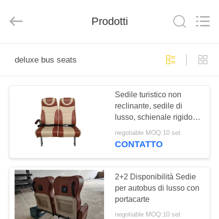
2026
Jiangsu
Golbond
Precision
Prodotti
Co.,
Ltd..
All
Rights
CASA
Reserved.
deluxe bus seats
PRODOTTI
Sedile turistico non
reclinante, sedile di
CIRCA
lusso, schienale rigido
NOI
con punto di diamante.
negotiable MOQ:10 set
CONTATTO
GIRO
DELLA
2+2 Disponibilità Sedie
per autobus di lusso con
FABBRICA
portacarte
negotiable MOQ:10 set