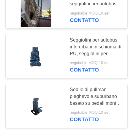
PRIVACY
seggiolini per autobus
POLICY
interurbani
negotiable MOQ:10 set
CONTATTO
Seggiolini per autobus
interurbani in schiuma di
PU, seggiolini per
pullman di lusso
negotiable MOQ:10 set
garantiscono la
CONTATTO
massima resistenza
Sedile di pullman
pieghevole suburbano
basato su pedali montati
estetici
negotiable MOQ:10 set
CONTATTO