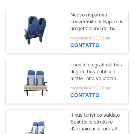
PRIVACY
POLICY
Nuovo risparmio
convertibile di Sapce di
progettazione del bus
turistico di stato unico
negotiable MOQ:10 set
di Seat
CONTATTO
I sedili integrati del bus
di giro, bus pubblico
mette l'alta valutazione
a sedere convertibile
negotiable MOQ:10 set
della sicurezza
CONTATTO
Il bus turistico saldato
Seat delle strutture
d'acciaio assicura alla