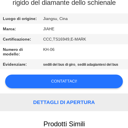
CONTROLLO
rigido del diamante dello schienale
DI
Luogo di origine:
Jiangsu, Cina
QUALITÀ
Marca:
JIAHE
CONTATTICI
Certificazione:
CCC,TS16949,E-MARK
Numero di
KH-06
modello:
NOTIZIE
Evidenziare:
,
sedili del bus di giro
sedili adagiantesi del bus
CASI
CONTATTACI!
MAPPA
DEL
DETTAGLI DI APERTURA
SITO
Prodotti Simili