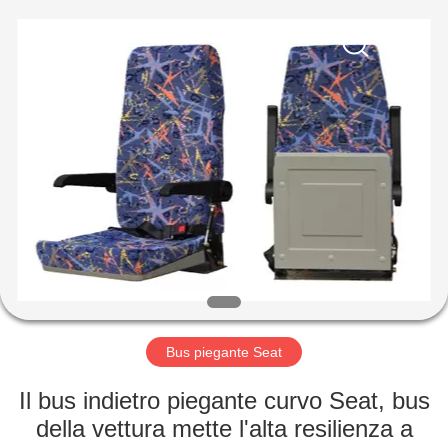
2026
Jiangsu
Golbond
Precision
Co.,
Ltd..
All
Rights
CASA
Reserved.
PRODOTTI
CIRCA
NOI
GIRO
DELLA
Bus piegante Seat
FABBRICA
Il bus indietro piegante curvo Seat, bus
della vettura mette l'alta resilienza a