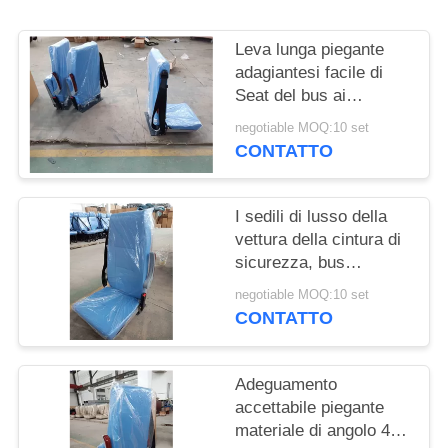
PRIVACY
POLICY
Leva lunga piegante
adagiantesi facile di
Seat del bus ai
piedistalli d'acciaio
negotiable MOQ:10 set
laterali fissati al muro
CONTATTO
G
I sedili di lusso della
vettura della cintura di
sicurezza, bus
adagiantesi mette il
negotiable MOQ:10 set
bracciolo a sedere
CONTATTO
multifunzionale
Adeguamento
accettabile piegante
materiale di angolo 40°