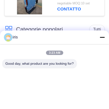
di servizio del ODM
negotiable MOQ:10 set
dell'OEM di Seat del
CONTATTO
bus del tessuto
Categorie popolari
Tutti
iris
Sedili di lusso del
Sedili del bus del
bus
sottobicchiere
3:23 AM
Good day, what product are you looking for?
Autista di autobus
Bus turistico Seat
Seat
disposizione dei posti
a sedere
Sedili del bus di
commerciale del
Hiace
teatro