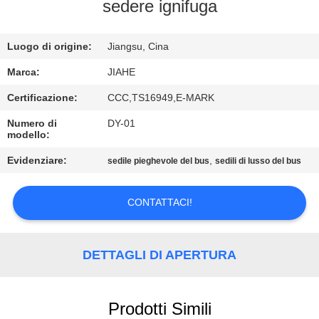
CONTROLLO
sedere ignifuga
DI
Luogo di origine:
Jiangsu, Cina
QUALITÀ
Marca:
JIAHE
CONTATTICI
Certificazione:
CCC,TS16949,E-MARK
Numero di
DY-01
modello:
NOTIZIE
Evidenziare:
,
sedile pieghevole del bus
sedili di lusso del bus
CASI
CONTATTACI!
MAPPA
DEL
DETTAGLI DI APERTURA
SITO
Prodotti Simili