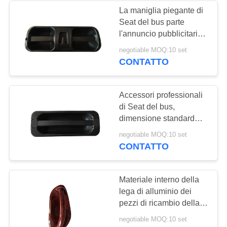
La maniglia piegante di
Seat del bus parte
37
l'annuncio pubblicitario
di lusso di progettazione
negotiable MOQ:10 set
Bus piegante Seat
unica delle componenti
CONTATTO
Accessori professionali
di Seat del bus,
dimensione standard
della mano ergonomica
10
negotiable MOQ:10 set
della sede di automobile
CONTATTO
Sedili dello
scuolabus
Materiale interno della
lega di alluminio dei
pezzi di ricambio della
maniglia della sede di
negotiable MOQ:10 set
automobile