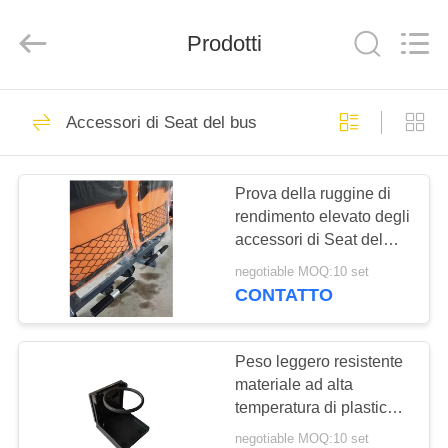
2026
Jiangsu
Golbond
Precision
Prodotti
Co.,
Ltd..
All
Rights
CASA
Reserved.
26
Accessori di Seat del bus
Sedili di lusso del
PRODOTTI
bus
Prova della ruggine di
rendimento elevato degli
CIRCA
accessori di Seat del
NOI
bus del ODM dell'OEM
negotiable MOQ:10 set
resistente alla
CONTATTO
corrosione
9
GIRO
Sedili del bus del
DELLA
Peso leggero resistente
materiale ad alta
FABBRICA
sottobicchiere
temperatura di plastica
del supporto di tazza di
negotiable MOQ:10 set