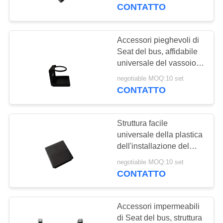
CONTROLLO
Seat
CONTATTO
DI
QUALITÀ
Accessori pieghevoli di
19
Seat del bus, affidabile
universale del vassoio
CONTATTICI
Bus turistico Seat
dell'alimento del sedile
negotiable MOQ:10 set
posteriore di automobile
CONTATTO
NOTIZIE
Struttura facile
CASI
universale della plastica
dell'installazione del
24
supporto di tazza della
MAPPA
negotiable MOQ:10 set
Autista di autobus
sede di automobile
CONTATTO
DEL
dell'anello di gomma di
Seat
SITO
scossa
Accessori impermeabili
di Seat del bus, struttura