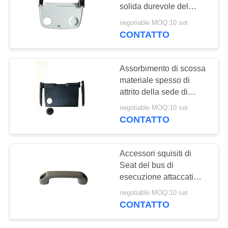
PRIVACY
solida durevole del
POLICY
supporto dello spuntino
negotiable MOQ:10 set
della sede di automobile
CONTATTO
30
disposizione dei
Assorbimento di scossa
posti a sedere
materiale spesso di
attrito della sede di
commerciale del
automobile di scivolo del
negotiable MOQ:10 set
teatro
supporto resistente della
CONTATTO
bevanda anti
12
Accessori squisiti di
Sedili del bus di
Seat del bus di
esecuzione attaccati
Hiace
saldamente al
negotiable MOQ:10 set
rendimento elevato di
CONTATTO
vetro