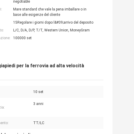
negotiable
i:
Mare standard che vale la pena imballare o in
base alle esigenze del cliente
15Regolare i giorni dopo l&#39;arrivo del deposito
to:
L/C, D/A, D/P, T/T, Western Union, MoneyGram
azione:
100000 set
apiedi per la ferrovia ad alta velocità
10 set
3 anni
ia:
ento:
TT/LC