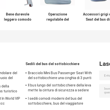
Bene durevole
Operazione
Accessori grigi 
leggero comodo
regolabile del
Seat del bus di
del bus di Seat
pulsante di colore
colore 3 anni d
del bracciolo
del nero
plastica della
regolabile degli
dell'argento di
garanzia con
accessori
funzione del
servizio del OD
bracciolo di
dell'OEM
alluminio di lusso
Las
Sedili del bus del sottobicchiere
ndolare del
Bracciolo Mini Bus Passenger Seat With
cuoio del
del sottobicchiere una cinghia di 3 punti
o
Il bus lungo del sottobicchiere della leva
 della
mette la cintura di sicurezza a sedere
us turistico
Ritrattabile del bracciolo regolabile
 In World VIP
I sedili comodi moderni del bus del
pieghevole
 ccc
sottobicchiere, bus del viaggiatore
mette 960*440*1150mm a sedere