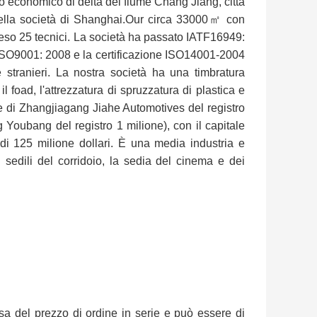
io economico di delta del fiume Chang Jiang, città
ella società di Shanghai.Our circa 33000㎡ con
preso 25 tecnici. La società ha passato IATF16949:
001: 2008 e la certificazione ISO14001-2004
e stranieri. La nostra società ha una timbratura
il foad, l'attrezzatura di spruzzatura di plastica e
e di Zhangjiagang Jiahe Automotives del registro
 Youbang del registro 1 milione), con il capitale
 di 125 milione dollari. È una media industria e
sedili del corridoio, la sedia del cinema e dei
sa del prezzo di ordine in serie e può essere di