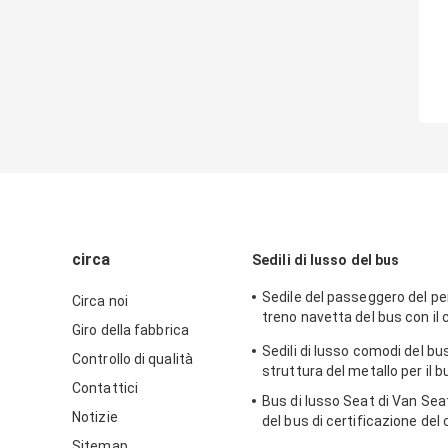
circa
Sedili di lusso del bus
Sedile del passeggero del pe
Circa noi
treno navetta del bus con il 
Giro della fabbrica
doppio del tessuto del vellut
Sedili di lusso comodi del bus
Controllo di qualità
struttura del metallo per il b
Contattici
Bus di lusso Seat di Van Seat
Notizie
del bus di certificazione del
Sitemap