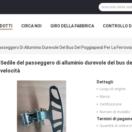
DOTTI
CIRCA NOI
GIRO DELLA FABBRICA
CONTROLLO DI
asseggero Di Alluminio Durevole Del Bus Del Poggiapiedi Per La Ferrovia
Sedile del passeggero di alluminio durevole del bus del
velocità
Dettagli:
Luogo di origine:
Marca:
Certificazione:
Numero di modello:
Termini di pagame
Quantità di ordine 