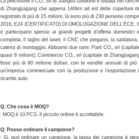
La precisione il CO., srl di Jiangsu Golbond è situata nel cerch
di Zhangjiagang che appena 140km ad est delle coperture d
registrato di più di 15 milioni, là sono più di 230 persone com
2016, E24 (CERTIFICATO) DI OMOLOGAZIONE DELL'ECE, ISO9
e partecipano spesso ai grandi progetti d'offerta domestici 
completa, il taglio del laser, il CNC che piegano, la saldatura, 
catena di montaggio. Abbiamo due rami: Parti CO., srl (capital
quasi 9 milioni); Commercio CO., srl (capitale di Zhangjiagang
fisso più di 80 milione dollari, con le vendite annuali di più
un'impresa commerciale con la produzione e l'esportazione i 
ricambi auto.
Q: Che cosa è MOQ?
: MOQ è 10 PCS. Il piccolo ordine è accettabile.
Q: Posso ordinare il campione?
: Sì, può ordinare un campione, la tassa del campione è stes