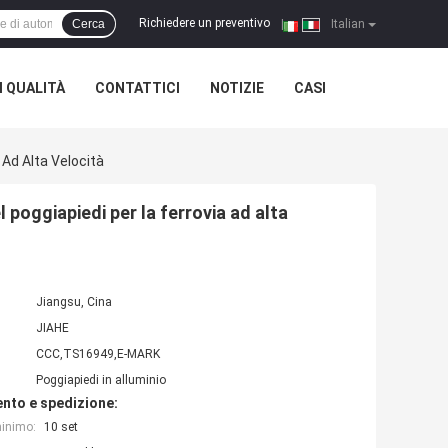
Richiedere un preventivo
Cerca
|
Italian
 QUALITÀ
CONTATTICI
NOTIZIE
CASI
 Ad Alta Velocità
 poggiapiedi per la ferrovia ad alta
Jiangsu, Cina
JIAHE
CCC,TS16949,E-MARK
Poggiapiedi in alluminio
nto e spedizione:
minimo:
10 set