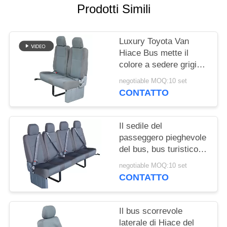
PRIVACY
Prodotti Simili
POLICY
Luxury Toyota Van
Hiace Bus mette il
colore a sedere grigio
materiale della spugna
negotiable MOQ:10 set
ad alta densità
CONTATTO
Il sedile del
passeggero pieghevole
del bus, bus turistico
mette la larghezza a
negotiable MOQ:10 set
sedere della
CONTATTO
sostituzione 440mm
Il bus scorrevole
laterale di Hiace del