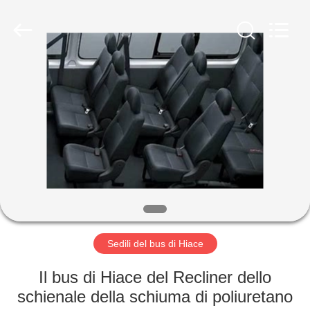
2026
Jiangsu
Golbond
Precision
Co.,
Ltd..
All
Rights
CASA
Reserved.
PRODOTTI
CIRCA
NOI
GIRO
DELLA
Sedili del bus di Hiace
FABBRICA
Il bus di Hiace del Recliner dello
schienale della schiuma di poliuretano