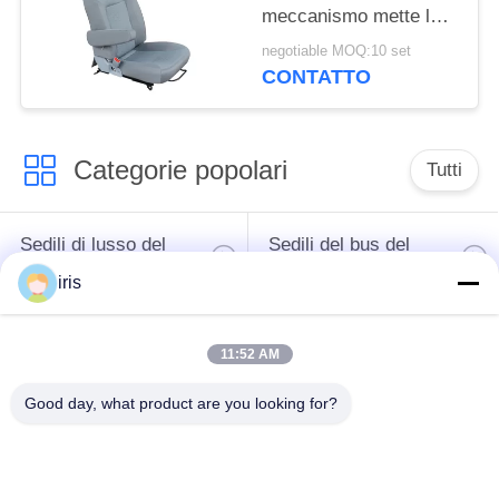
meccanismo mette la
prova a sedere di
negotiable MOQ:10 set
alluminio della ruggine
CONTATTO
del telaio base
Categorie popolari
Tutti
Sedili di lusso del
Sedili del bus del
bus
sottobicchiere
iris
Autista di autobus
Bus turistico Seat
11:52 AM
Seat
Good day, what product are you looking for?
disposizione dei posti
a sedere
Sedili del bus di
commerciale del
Hiace