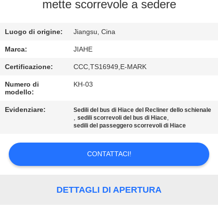
CONTROLLO
mette scorrevole a sedere
DI
Luogo di origine:
Jiangsu, Cina
QUALITÀ
Marca:
JIAHE
CONTATTICI
Certificazione:
CCC,TS16949,E-MARK
Numero di
KH-03
modello:
NOTIZIE
Evidenziare:
Sedili del bus di Hiace del Recliner dello schienale
,
,
sedili scorrevoli del bus di Hiace
CASI
sedili del passeggero scorrevoli di Hiace
CONTATTACI!
MAPPA
DEL
SITO
DETTAGLI DI APERTURA