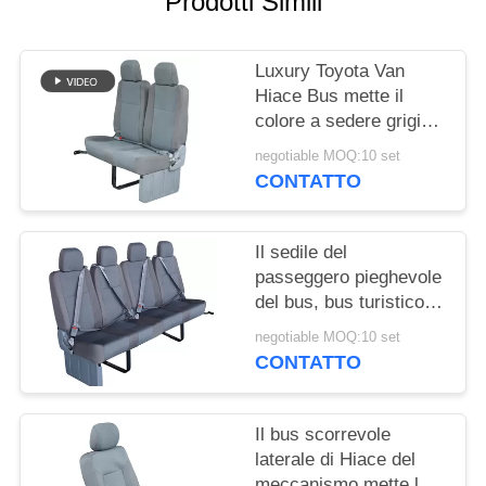
Prodotti Simili
PRIVACY
POLICY
Luxury Toyota Van
Hiace Bus mette il
colore a sedere grigio
materiale della spugna
negotiable MOQ:10 set
ad alta densità
CONTATTO
Il sedile del
passeggero pieghevole
del bus, bus turistico
mette la larghezza a
negotiable MOQ:10 set
sedere della
CONTATTO
sostituzione 440mm
Il bus scorrevole
laterale di Hiace del
meccanismo mette la