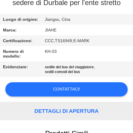
CONTROLLO
sedere di Durbale per l'ente stretto
DI
Luogo di origine:
Jiangsu, Cina
QUALITÀ
Marca:
JIAHE
CONTATTICI
Certificazione:
CCC,TS16949,E-MARK
Numero di
KH-03
modello:
NOTIZIE
Evidenziare:
,
sedile del bus del viaggiatore
sedili comodi del bus
CASI
CONTATTACI!
MAPPA
DEL
DETTAGLI DI APERTURA
SITO