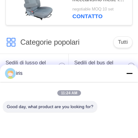
prova a sedere di
negotiable MOQ:10 set
alluminio della ruggine
CONTATTO
del telaio base
Categorie popolari
Tutti
Sedili di lusso del
Sedili del bus del
bus
sottobicchiere
iris
Autista di autobus
Bus turistico Seat
11:24 AM
Seat
Good day, what product are you looking for?
disposizione dei posti
a sedere
Sedili del bus di
commerciale del
Hiace
teatro