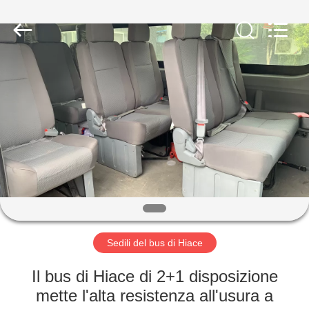
2026
Jiangsu
Golbond
Precision
Co.,
Ltd..
All
Rights
CASA
Reserved.
PRODOTTI
CIRCA
NOI
GIRO
DELLA
Sedili del bus di Hiace
FABBRICA
Il bus di Hiace di 2+1 disposizione
mette l'alta resistenza all'usura a