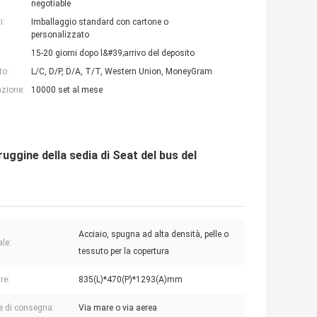
negotiable
i:
Imballaggio standard con cartone o
personalizzato
15-20 giorni dopo l&#39;arrivo del deposito
to:
L/C, D/P, D/A, T/T, Western Union, MoneyGram
azione:
10000 set al mese
 ruggine della sedia di Seat del bus del
Acciaio, spugna ad alta densità, pelle o
ale:
tessuto per la copertura
re:
835(L)*470(P)*1293(A)mm
e di consegna:
Via mare o via aerea