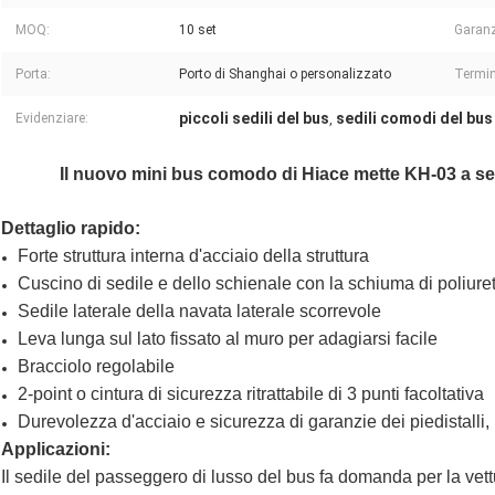
MOQ:
10 set
Garanz
Porta:
Porto di Shanghai o personalizzato
Termin
piccoli sedili del bus
sedili comodi del bus
Evidenziare:
,
Il nuovo mini bus comodo di Hiace mette KH-03 a sed
Dettaglio rapido:
Forte struttura interna d'acciaio della struttura
Cuscino di sedile e dello schienale con la schiuma di poliur
Sedile laterale della navata laterale scorrevole
Leva lunga sul lato fissato al muro per adagiarsi facile
Bracciolo regolabile
2-point o cintura di sicurezza ritrattabile di 3 punti facoltativa
Durevolezza d'acciaio e sicurezza di garanzie dei piedistalli, 
Applicazioni:
Il sedile del passeggero di lusso del bus fa domanda per la vettu