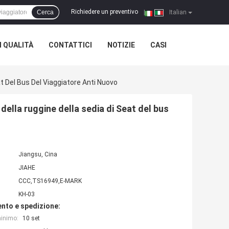
Richiedere un preventivo
Cerca
|
Italian
 QUALITÀ
CONTATTICI
NOTIZIE
CASI
at Del Bus Del Viaggiatore Anti Nuovo
 della ruggine della sedia di Seat del bus
Jiangsu, Cina
JIAHE
CCC,TS16949,E-MARK
KH-03
nto e spedizione:
minimo:
10 set