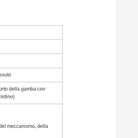
essuto
pporto della gamba con
'ordine)
i del meccanismo, della