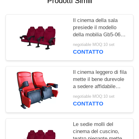
Prodotti Simili
PRIVACY
POLICY
Il cinema della sala
presiede il modello
della mobilia Gb5-06
con il supporto di tazza
negotiable MOQ:10 set
CONTATTO
Il cinema leggero di fila
mette il bene durevole
a sedere affidabile
ritrattabile della
negotiable MOQ:10 set
copertura di cuoio
CONTATTO
Le sedie molli del
cinema del cuscino,
teatro piegante mette