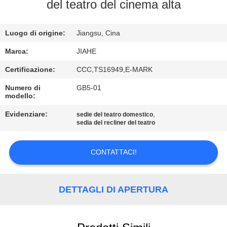
CONTROLLO
del teatro del cinema alta
DI
Luogo di origine:
Jiangsu, Cina
QUALITÀ
Marca:
JIAHE
CONTATTICI
Certificazione:
CCC,TS16949,E-MARK
Numero di
GB5-01
modello:
NOTIZIE
Evidenziare:
,
sedie del teatro domestico
sedia del recliner del teatro
CASI
CONTATTACI!
MAPPA
DEL
DETTAGLI DI APERTURA
SITO