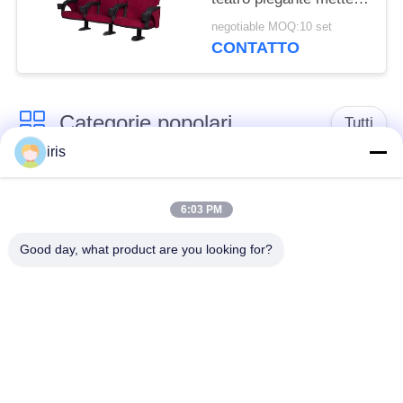
alto Resillience a
negotiable MOQ:10 set
sedere Songe
CONTATTO
Categorie popolari
Tutti
iris
Sedili di lusso del
Sedili del bus del
bus
sottobicchiere
6:03 PM
Good day, what product are you looking for?
Autista di autobus
Bus turistico Seat
Seat
disposizione dei posti
a sedere
Sedili del bus di
commerciale del
Hiace
teatro