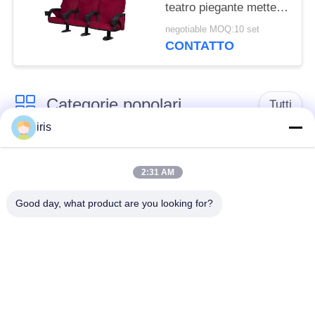
teatro piegante mette
alto Resillience a
negotiable MOQ:10 set
sedere Songe
CONTATTO
Categorie popolari
Tutti
iris
Sedili di lusso del
Sedili del bus del
bus
sottobicchiere
2:31 AM
Good day, what product are you looking for?
Autista di autobus
Bus turistico Seat
Seat
disposizione dei posti
a sedere
Sedili del bus di
commerciale del
Hiace