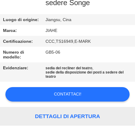
CONTROLLO
sedere Songe
DI
Luogo di origine:
Jiangsu, Cina
QUALITÀ
Marca:
JIAHE
CONTATTICI
Certificazione:
CCC,TS16949,E-MARK
Numero di
GB5-06
modello:
NOTIZIE
Evidenziare:
,
sedia del recliner del teatro
sedie della disposizione dei posti a sedere del
CASI
teatro
CONTATTACI!
MAPPA
DEL
SITO
DETTAGLI DI APERTURA