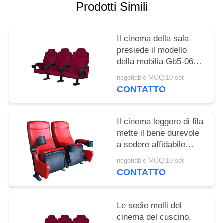
PRIVACY
Prodotti Simili
POLICY
Il cinema della sala
presiede il modello
della mobilia Gb5-06
con il supporto di tazza
negotiable MOQ:10 set
CONTATTO
Il cinema leggero di fila
mette il bene durevole
a sedere affidabile
ritrattabile della
negotiable MOQ:10 set
copertura di cuoio
CONTATTO
Le sedie molli del
cinema del cuscino,