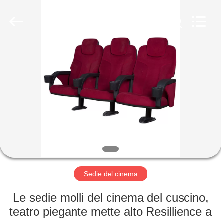
2026
Jiangsu
Golbond
Precision
Co.,
Ltd..
All
Rights
CASA
Reserved.
PRODOTTI
CIRCA
NOI
GIRO
DELLA
Sedie del cinema
FABBRICA
Le sedie molli del cinema del cuscino,
teatro piegante mette alto Resillience a