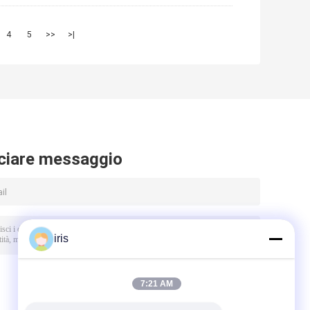
4
5
>>
>|
ciare messaggio
iris
7:21 AM