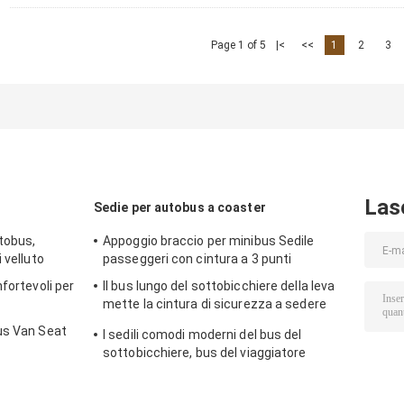
Page 1 of 5
|<
<<
1
2
3
Las
Sedie per autobus a coaster
tobus,
Appoggio braccio per minibus Sedile
 velluto
passeggeri con cintura a 3 punti
fortevoli per
Il bus lungo del sottobicchiere della leva
mette la cintura di sicurezza a sedere
Ritrattabile del bracciolo regolabile
us Van Seat
I sedili comodi moderni del bus del
pieghevole
sottobicchiere, bus del viaggiatore
mette 960*440*1150mm a sedere