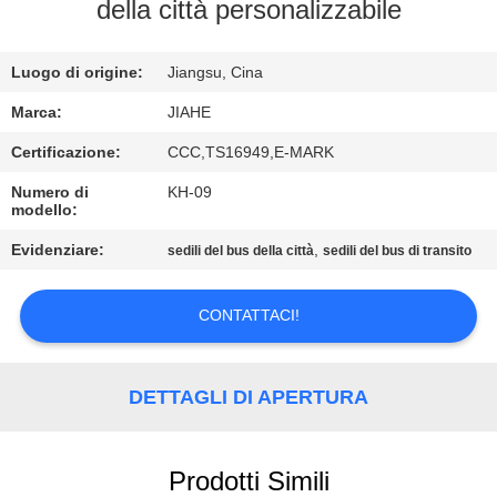
CONTROLLO
della città personalizzabile
DI
Luogo di origine:
Jiangsu, Cina
QUALITÀ
Marca:
JIAHE
CONTATTICI
Certificazione:
CCC,TS16949,E-MARK
Numero di
KH-09
modello:
NOTIZIE
Evidenziare:
,
sedili del bus della città
sedili del bus di transito
CASI
CONTATTACI!
MAPPA
DEL
DETTAGLI DI APERTURA
SITO
Prodotti Simili