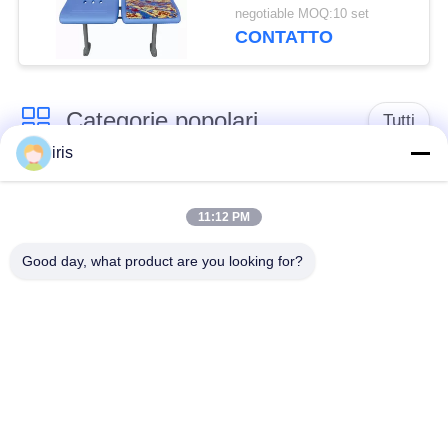
volta, sedili comodi del
negotiable MOQ:10 set
bus resistenti alla
CONTATTO
corrosione
Categorie popolari
Tutti
iris
Sedili di lusso del
Sedili del bus del
bus
sottobicchiere
11:12 PM
Good day, what product are you looking for?
Autista di autobus
Bus turistico Seat
Seat
disposizione dei posti
a sedere
Sedili del bus di
commerciale del
Hiace
teatro