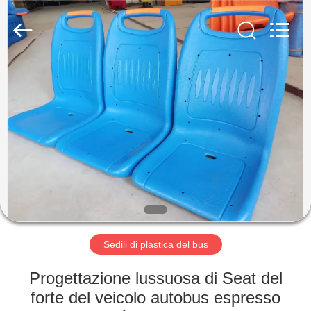
2026
Jiangsu
Golbond
Precision
Co.,
Ltd..
All
Rights
CASA
Reserved.
PRODOTTI
CIRCA
NOI
GIRO
DELLA
Sedili di plastica del bus
FABBRICA
Progettazione lussuosa di Seat del
forte del veicolo autobus espresso