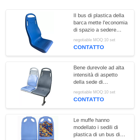
PRIVACY
POLICY
Il bus di plastica della
barca mette l'economia
di spazio a sedere
leggera materiale
negotiable MOQ:10 set
dell'ABS riparata
CONTATTO
indietro
Bene durevole ad alta
intensità di aspetto
della sede di
automobile del panno di
negotiable MOQ:10 set
plastica pulito luminoso
CONTATTO
del tessuto
Le muffe hanno
modellato i sedili di
plastica di un bus di