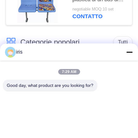
volta, sedili comodi del
negotiable MOQ:10 set
bus resistenti alla
CONTATTO
corrosione
Categorie popolari
Tutti
iris
Sedili di lusso del
Sedili del bus del
bus
sottobicchiere
7:29 AM
Good day, what product are you looking for?
Autista di autobus
Bus turistico Seat
Seat
disposizione dei posti
a sedere
Sedili del bus di
commerciale del
Hiace
teatro