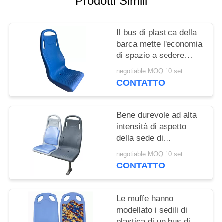
Prodotti Simili
PRIVACY
POLICY
Il bus di plastica della
barca mette l'economia
di spazio a sedere
leggera materiale
negotiable MOQ:10 set
dell'ABS riparata
CONTATTO
indietro
Bene durevole ad alta
intensità di aspetto
della sede di
automobile del panno di
negotiable MOQ:10 set
plastica pulito luminoso
CONTATTO
del tessuto
Le muffe hanno
modellato i sedili di
plastica di un bus di