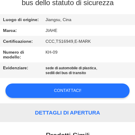
CONTROLLO
bus dello statuto di sicurezza
DI
Luogo di origine:
Jiangsu, Cina
QUALITÀ
Marca:
JIAHE
CONTATTICI
Certificazione:
CCC,TS16949,E-MARK
Numero di
KH-09
modello:
NOTIZIE
Evidenziare:
,
sede di automobile di plastica
sedili del bus di transito
CASI
CONTATTACI!
MAPPA
DEL
DETTAGLI DI APERTURA
SITO