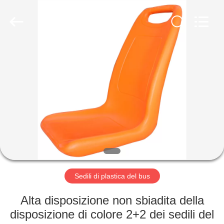
2026
Jiangsu
Golbond
Precision
Co.,
Ltd..
All
Rights
CASA
Reserved.
PRODOTTI
CIRCA
NOI
GIRO
DELLA
Sedili di plastica del bus
FABBRICA
Alta disposizione non sbiadita della
disposizione di colore 2+2 dei sedili del