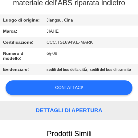
CONTROLLO
materiale dell'ABS riparata indietro
DI
Luogo di origine:
Jiangsu, Cina
QUALITÀ
Marca:
JIAHE
CONTATTICI
Certificazione:
CCC,TS16949,E-MARK
Numero di
Gj-08
modello:
NOTIZIE
Evidenziare:
,
sedili del bus della città
sedili del bus di transito
CASI
CONTATTACI!
MAPPA
DEL
DETTAGLI DI APERTURA
SITO
Prodotti Simili