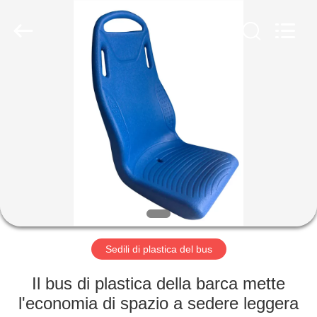
2026
Jiangsu
Golbond
Precision
Co.,
Ltd..
All
Rights
CASA
Reserved.
PRODOTTI
CIRCA
NOI
GIRO
DELLA
Sedili di plastica del bus
FABBRICA
Il bus di plastica della barca mette
l'economia di spazio a sedere leggera