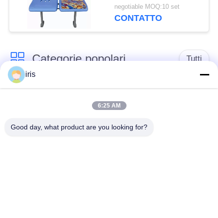
volta, sedili comodi del
negotiable MOQ:10 set
bus resistenti alla
CONTATTO
corrosione
Categorie popolari
Tutti
iris
Sedili di lusso del
Sedili del bus del
bus
sottobicchiere
6:25 AM
Good day, what product are you looking for?
Autista di autobus
Bus turistico Seat
Seat
disposizione dei posti
a sedere
Sedili del bus di
commerciale del
Hiace
teatro