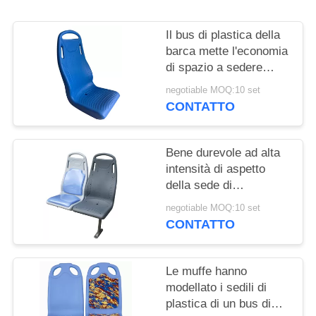
PRIVACY
POLICY
Il bus di plastica della
barca mette l'economia
di spazio a sedere
leggera materiale
negotiable MOQ:10 set
dell'ABS riparata
CONTATTO
indietro
Bene durevole ad alta
intensità di aspetto
della sede di
automobile del panno di
negotiable MOQ:10 set
plastica pulito luminoso
CONTATTO
del tessuto
Le muffe hanno
modellato i sedili di
plastica di un bus di