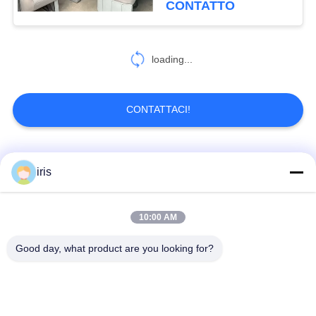
CONTATTO
loading...
CONTATTACI!
Categorie popolari
Tutti
iris
Sedili per autobus di
Sedie per autobus a
10:00 AM
lusso
coaster
Good day, what product are you looking for?
Sedile per autobus
Sedile del conducente
turistico
dell' autobus