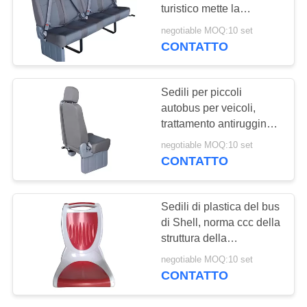
PRIVACY
turistico mette la
POLICY
larghezza a sedere della
negotiable MOQ:10 set
sostituzione 440mm
CONTATTO
Sedili per piccoli
autobus per veicoli,
trattamento antiruggine
per sedia per sedili per
negotiable MOQ:10 set
autobus per viaggiatori
CONTATTO
Nuovo
Sedili di plastica del bus
di Shell, norma ccc della
struttura della
metropolitana d'acciaio
negotiable MOQ:10 set
del sedile del bus del
CONTATTO
viaggiatore