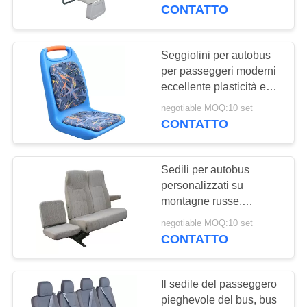
CONTROLLO
Ritrattabile del bracciolo
CONTATTO
regolabile pieghevole
DI
QUALITÀ
Seggiolini per autobus
per passeggeri moderni
eccellente plasticità eco-
CONTATTICI
compatibile alte
negotiable MOQ:10 set
prestazioni
CONTATTO
NOTIZIE
Sedili per autobus
CASI
personalizzati su
montagne russe,
trattamento antiruggine
MAPPA
negotiable MOQ:10 set
per sedili per autobus
CONTATTO
DEL
turistici con maniglia
SITO
posteriore
Il sedile del passeggero
pieghevole del bus, bus