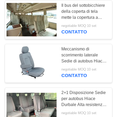
Il bus del sottobicchiere
della coperta di tela
mette la copertura a
sedere di alluminio del
negotiable MOQ:10 set
poggiacapo del telaio
CONTATTO
base
Meccanismo di
scorrimento laterale
Sedie di autobus Hiace
Base in alluminio
negotiable MOQ:10 set
Cornice a prova di
CONTATTO
ruggine
2+1 Disposizione Sedie
per autobus Hiace
Durbale Alta resistenza
all'usura per il corpo
negotiable MOQ:10 set
stretto