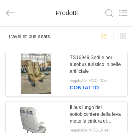
2026
Jiangsu
Golbond
Precision
Prodotti
Co.,
Ltd..
All
Rights
CASA
Reserved.
traveller bus seats
PRODOTTI
TS16949 Sedile per
autobus turistico in pelle
CIRCA
artificiale
NOI
negotiable MOQ:10 set
CONTATTO
GIRO
DELLA
Il bus lungo del
sottobicchiere della leva
FABBRICA
mette la cintura di
sicurezza a sedere
negotiable MOQ:10 set