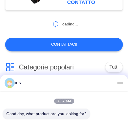
CONTATTO
loading...
CONTATTACI!
Categorie popolari
Tutti
iris
Sedili per autobus di
Sedie per autobus a
lusso
coaster
7:37 AM
Sedile del conducente
Bus turistico Seat
Good day, what product are you looking for?
dell' autobus