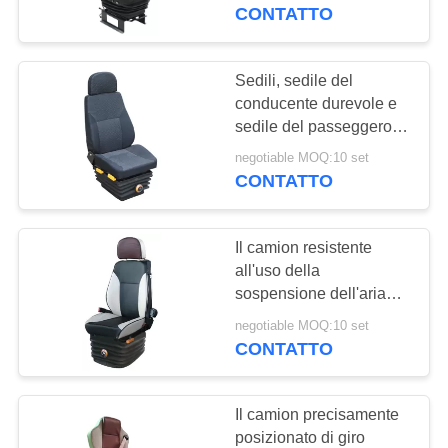
CONTROLLO
sospensione dell'aria e
CONTATTO
della sospensione
DI
QUALITÀ
Sedili, sedile del
conducente durevole e
sedile del passeggero
CONTATTICI
del camion della
negotiable MOQ:10 set
sospensione dell'aria
CONTATTO
NOTIZIE
largamente applicati
Il camion resistente
CASI
all'uso della
sospensione dell'aria
mette l'anti trattamento a
MAPPA
negotiable MOQ:10 set
sedere della ruggine
CONTATTO
DEL
della schiuma a prova di
SITO
fuoco
Il camion precisamente
posizionato di giro