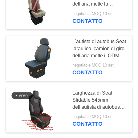
PRIVACY
dell'aria mette la
POLICY
manutenzione a sedere
negotiable MOQ:10 set
di minimizzazione
CONTATTO
regolabile
dell'ammortizzatore
L'autista di autobus Seat
idraulico, camion di giro
dell'aria mette il ODM a
sedere dell'OEM stabile
negotiable MOQ:10 set
degli accessori
CONTATTO
accettabile
Larghezza di Seat
Slidable 545mm
dell'autista di autobus
del riscaldamento della
negotiable MOQ:10 set
sospensione dell'aria
CONTATTO