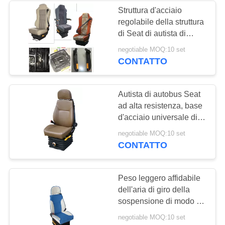
Struttura d'acciaio
regolabile della struttura
di Seat di autista di
autobus del bracciolo
negotiable MOQ:10 set
forte Innner
CONTATTO
Autista di autobus Seat
ad alta resistenza, base
d'acciaio universale di
Seat della sospensione
negotiable MOQ:10 set
dell'aria
CONTATTO
Peso leggero affidabile
dell'aria di giro della
sospensione di modo di
funzionamento manuale
negotiable MOQ:10 set
comodo di Seat