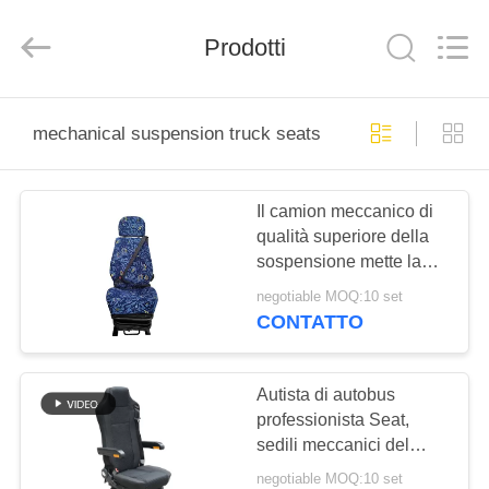
2026
Jiangsu
Golbond
Precision
Prodotti
Co.,
Ltd..
All
Rights
CASA
Reserved.
mechanical suspension truck seats
PRODOTTI
Il camion meccanico di
qualità superiore della
CIRCA
sospensione mette la
NOI
progettazione a sedere
negotiable MOQ:10 set
di ingegneria del corpo
CONTATTO
umano
GIRO
DELLA
Autista di autobus
professionista Seat,
FABBRICA
sedili meccanici del
camion della
negotiable MOQ:10 set