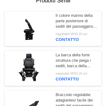
Prodotti Simili
PRIVACY
POLICY
Il colore marino della
parte posteriore di
sedili del passeggero
dell'operatore
negotiable MOQ:10 set
dell'escavatore con
CONTATTO
respinge
La barca della forte
struttura che piega i
sedili, barca della
sostituzione mette
negotiable MOQ:10 set
880*440*1170mm a
CONTATTO
sedere
Bracciolo regolabile
adagiantesi facile dei
sedili del passeggero