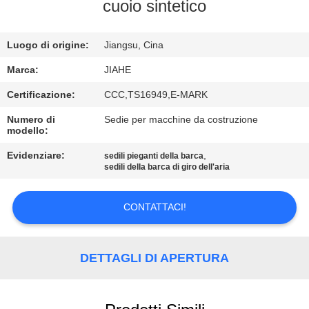
CONTROLLO
cuoio sintetico
DI
Luogo di origine:
Jiangsu, Cina
QUALITÀ
Marca:
JIAHE
CONTATTICI
Certificazione:
CCC,TS16949,E-MARK
Numero di
Sedie per macchine da costruzione
modello:
NOTIZIE
Evidenziare:
,
sedili pieganti della barca
sedili della barca di giro dell'aria
CASI
CONTATTACI!
MAPPA
DEL
DETTAGLI DI APERTURA
SITO