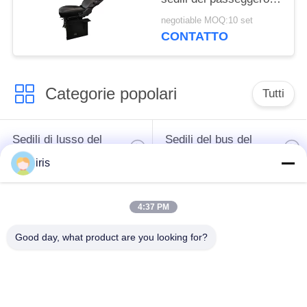
marini del cuoio
negotiable MOQ:10 set
sintetico
CONTATTO
Categorie popolari
Tutti
Sedili di lusso del
Sedili del bus del
bus
sottobicchiere
iris
Autista di autobus
Bus turistico Seat
4:37 PM
Seat
Good day, what product are you looking for?
disposizione dei posti
a sedere
Sedili del bus di
commerciale del
Hiace
teatro