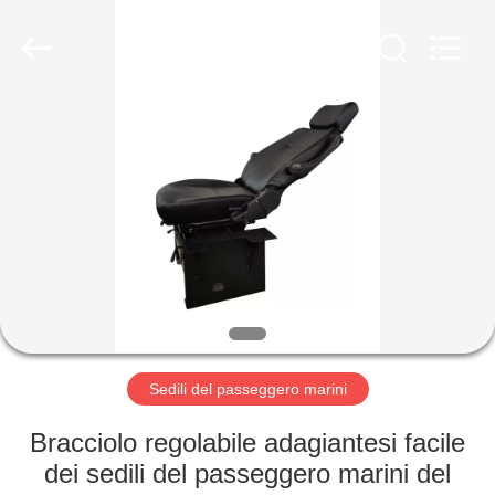
2026
Jiangsu
Golbond
Precision
Co.,
Ltd..
All
Rights
CASA
Reserved.
PRODOTTI
CIRCA
NOI
GIRO
DELLA
Sedili del passeggero marini
FABBRICA
Bracciolo regolabile adagiantesi facile
dei sedili del passeggero marini del