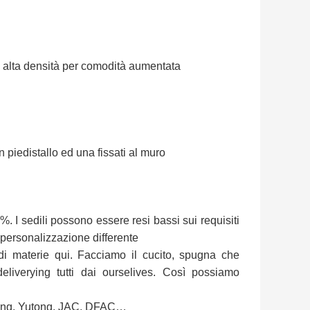
d alta densità per comodità aumentata
n piedistallo ed una fissati al muro
. I sedili possono essere resi bassi sui requisiti
 personalizzazione differente
di materie qui. Facciamo il cucito, spugna che
liverying tutti dai ourselives. Così possiamo
glong, Yutong, JAC, DFAC…