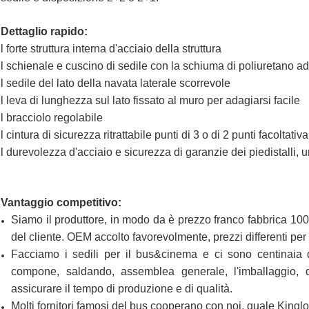
Dettaglio rapido:
l forte struttura interna d'acciaio della struttura
l schienale e cuscino di sedile con la schiuma di poliuretano a
l sedile del lato della navata laterale scorrevole
l leva di lunghezza sul lato fissato al muro per adagiarsi facile
l bracciolo regolabile
l cintura di sicurezza ritrattabile punti di 3 o di 2 punti facoltativa
l durevolezza d'acciaio e sicurezza di garanzie dei piedistalli, u
Vantaggio competitivo:
Siamo il produttore, in modo da è prezzo franco fabbrica 100%
del cliente. OEM accolto favorevolmente, prezzi differenti per
Facciamo i sedili per il bus&cinema e ci sono centinaia 
compone, saldando, assemblea generale, l'imballaggio, de
assicurare il tempo di produzione e di qualità.
Molti fornitori famosi del bus cooperano con noi, quale Kin