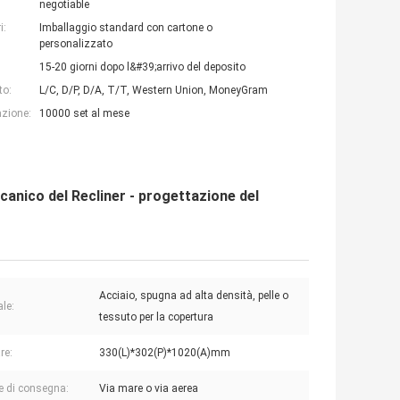
negotiable
i:
Imballaggio standard con cartone o
personalizzato
15-20 giorni dopo l&#39;arrivo del deposito
to:
L/C, D/P, D/A, T/T, Western Union, MoneyGram
azione:
10000 set al mese
anico del Recliner - progettazione del
Acciaio, spugna ad alta densità, pelle o
ale:
tessuto per la copertura
re:
330(L)*302(P)*1020(A)mm
e di consegna:
Via mare o via aerea