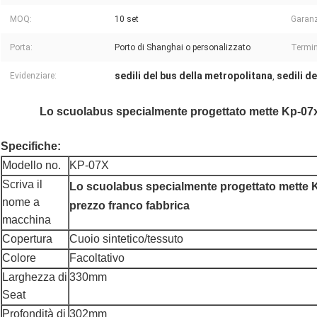
MOQ:
10 set
Garanz
Porta:
Porto di Shanghai o personalizzato
Termin
sedili del bus della metropolitana
sedili d
Evidenziare:
,
Lo scuolabus specialmente progettato mette Kp-07x 
Specifiche:
Modello no.
KP-07X
Scriva il
Lo scuolabus specialmente progettato mette K
nome a
prezzo franco fabbrica
macchina
Copertura
Cuoio sintetico/tessuto
Colore
Facoltativo
Larghezza di
330mm
Seat
Profondità di
302mm