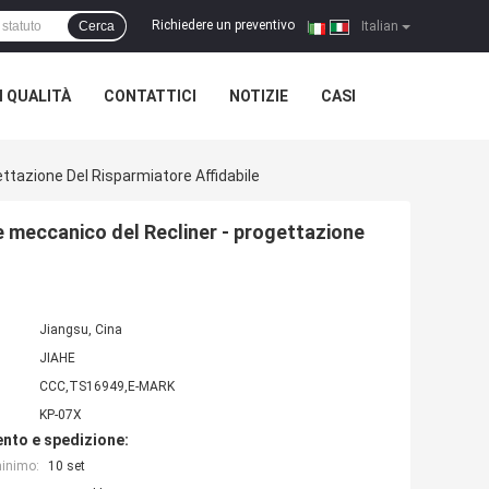
Richiedere un preventivo
Cerca
|
Italian
 QUALITÀ
CONTATTICI
NOTIZIE
CASI
ttazione Del Risparmiatore Affidabile
 meccanico del Recliner - progettazione
Jiangsu, Cina
JIAHE
CCC,TS16949,E-MARK
KP-07X
nto e spedizione:
minimo:
10 set