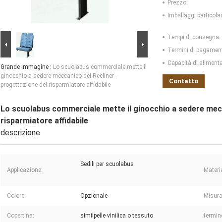
Prezzo:
Imballaggi particolar
Tempi di consegna:
Termini di pagamen
Capacità di aliment
Grande immagine :
Lo scuolabus commerciale mette il
ginocchio a sedere meccanico del Recliner -
Contatto
progettazione del risparmiatore affidabile
Lo scuolabus commerciale mette il ginocchio a sedere mecc
risparmiatore affidabile
descrizione
Sedili per scuolabus
Applicazione:
Materi
Colore:
Opzionale
Misura
Copertina:
similpelle vinilica o tessuto
termin