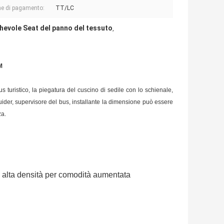
e di pagamento:
TT/LC
hevole Seat del panno del tessuto
,
M
s turistico, la piegatura del cuscino di sedile con lo schienale,
 guider, supervisore del bus, installante la dimensione può essere
za.
d alta densità per comodità aumentata