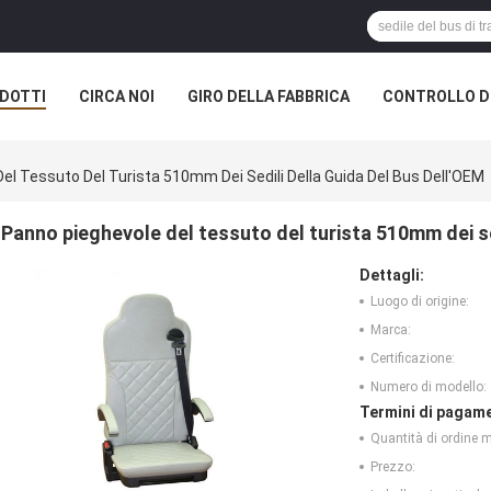
DOTTI
CIRCA NOI
GIRO DELLA FABBRICA
CONTROLLO DI
el Tessuto Del Turista 510mm Dei Sedili Della Guida Del Bus Dell'OEM
Panno pieghevole del tessuto del turista 510mm dei se
Dettagli:
Luogo di origine:
Marca:
Certificazione:
Numero di modello:
Termini di pagame
Quantità di ordine 
Prezzo: