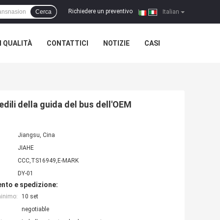
Richiedere un preventivo
Cerca
|
Italian
 QUALITÀ
CONTATTICI
NOTIZIE
CASI
dili della guida del bus dell'OEM
Jiangsu, Cina
JIAHE
CCC,TS16949,E-MARK
DY-01
nto e spedizione:
minimo:
10 set
negotiable