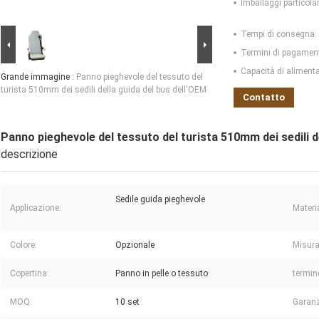
Imballaggi particolar
Tempi di consegna:
Termini di pagamen
Capacità di aliment
Grande immagine :
Panno pieghevole del tessuto del
turista 510mm dei sedili della guida del bus dell'OEM
Contatto
Panno pieghevole del tessuto del turista 510mm dei sedili d
descrizione
Sedile guida pieghevole
Applicazione:
Materi
Colore:
Opzionale
Misura
Copertina:
Panno in pelle o tessuto
termin
MOQ:
10 set
Garanz