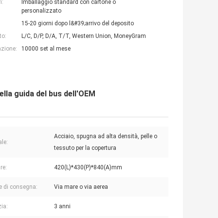
i:
Imballaggio standard con cartone o
personalizzato
15-20 giorni dopo l&#39;arrivo del deposito
to:
L/C, D/P, D/A, T/T, Western Union, MoneyGram
azione:
10000 set al mese
ella guida del bus dell'OEM
Acciaio, spugna ad alta densità, pelle o
ale:
tessuto per la copertura
re:
420(L)*430(P)*840(A)mm
e di consegna:
Via mare o via aerea
ia:
3 anni