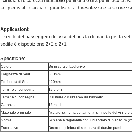
l cintura di sicurezza ritrattabile punti di 3 o di 2 punti facoltativa
la l piedistalli d'acciaio garantisce la durevolezza e la sicurezza
Applicazioni:
Il sedile del passeggero di lusso del bus fa domanda per la vettu
sedile è disposizione 2+2 o 2+1.
Specifiche:
Colore
Su misura o facoltativo
Larghezza di Seat
510mm
Profondità di Seat
420mm
Termine di consegna
15 giorni
Termine di consegna
Dal mare o dall'aereo da trasporto
Garanzia
18 mesi
Materiale originale
Acciaio, schiuma della muffa, similpelle del vinile o
Norma
Schienale regolabile con il bracciolo di piegatura (c
Facoltativo
Bracciolo, cintura di sicurezza di due/tre punti