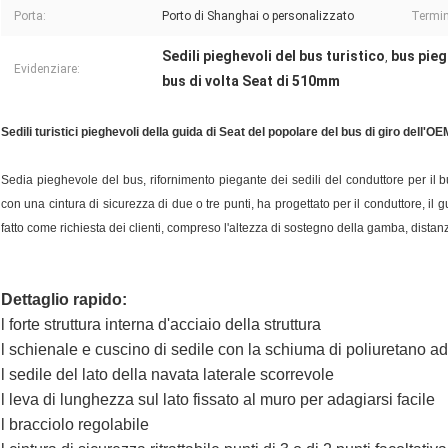
Porta:
Porto di Shanghai o personalizzato
Termin
Sedili pieghevoli del bus turistico
bus pieg
,
Evidenziare:
bus di volta Seat di 510mm
Sedili turistici pieghevoli della guida di Seat del popolare del bus di giro dell'OE
Sedia pieghevole del bus, rifornimento piegante dei sedili del conduttore per il bu
con una cintura di sicurezza di due o tre punti, ha progettato per il conduttore, il
fatto come richiesta dei clienti, compreso l'altezza di sostegno della gamba, distan
Dettaglio rapido:
l forte struttura interna d'acciaio della struttura
l schienale e cuscino di sedile con la schiuma di poliuretano a
l sedile del lato della navata laterale scorrevole
l leva di lunghezza sul lato fissato al muro per adagiarsi facile
l bracciolo regolabile