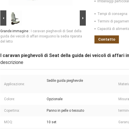
Imballaggi particolar
Tempi di consegna:
Termini di pagamen
Capacità di aliment
Grande immagine :
I caravan pieghevoli di Seat della
guida dei veicoli di affari inseguono la sedia riparata
Contatto
del letto
I caravan pieghevoli di Seat della guida dei veicoli di affari 
descrizione
Sedile guida pieghevole
Applicazione:
Materi
Colore:
Opzionale
Misura
Copertina:
Panno in pelle o tessuto
termin
MOQ:
10 set
Garanz