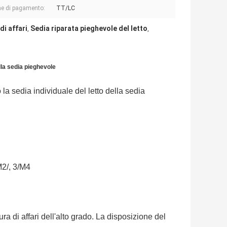
e di pagamento:
TT/LC
di affari
Sedia riparata pieghevole del letto
,
,
ella sedia pieghevole
o la sedia individuale del letto della sedia
M2/, 3/M4
ra di affari dell'alto grado. La disposizione del