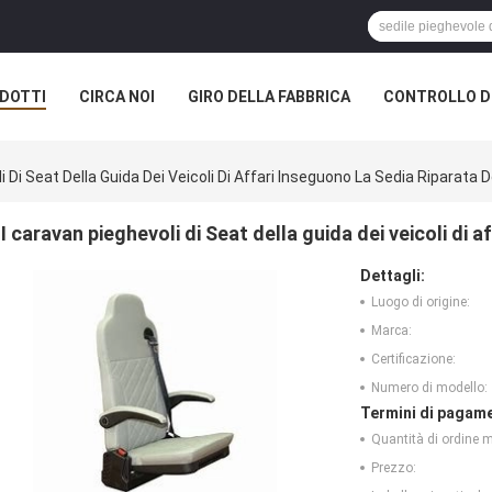
DOTTI
CIRCA NOI
GIRO DELLA FABBRICA
CONTROLLO DI
i Di Seat Della Guida Dei Veicoli Di Affari Inseguono La Sedia Riparata D
I caravan pieghevoli di Seat della guida dei veicoli di a
Dettagli:
Luogo di origine:
Marca:
Certificazione:
Numero di modello:
Termini di pagame
Quantità di ordine 
Prezzo: