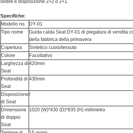
sedile è disposizione 2+2 o 2+1.
Specifiche:
Modello no.
DY-01
Tipo nome
Guida calda Seat DY-01 di piegatura di vendita con
della fabbrica della primavera
Copertura
Sintetico cuoio/tessuto
Colore
Facoltativo
Larghezza di
420mm
Seat
Profondità di
430mm
Seat
Disposizione
/
di Seat
Dimensione
1020 (W)*430 (D)*835 (H) millimetro
di doppio
Seat
Termine di
15 giorni