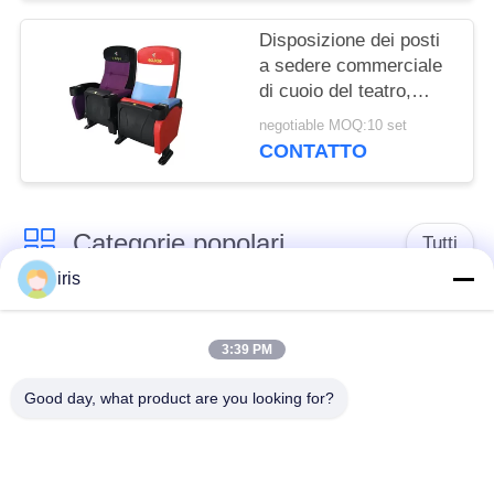
Disposizione dei posti
a sedere commerciale
di cuoio del teatro,
schienale ergonomico
negotiable MOQ:10 set
della sedia del Recliner
CONTATTO
del teatro
Categorie popolari
Tutti
iris
Sedili di lusso del
Sedili del bus del
bus
sottobicchiere
3:39 PM
Good day, what product are you looking for?
Autista di autobus
Bus turistico Seat
Seat