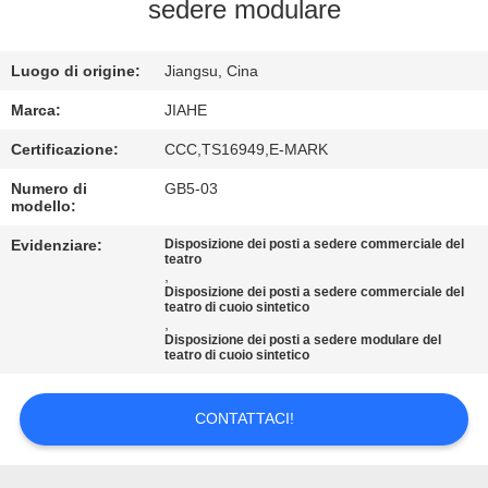
CONTROLLO
sedere modulare
DI
Luogo di origine:
Jiangsu, Cina
QUALITÀ
Marca:
JIAHE
CONTATTICI
Certificazione:
CCC,TS16949,E-MARK
Numero di
GB5-03
modello:
NOTIZIE
Evidenziare:
Disposizione dei posti a sedere commerciale del
teatro
,
CASI
Disposizione dei posti a sedere commerciale del
teatro di cuoio sintetico
,
Disposizione dei posti a sedere modulare del
MAPPA
teatro di cuoio sintetico
DEL
SITO
CONTATTACI!