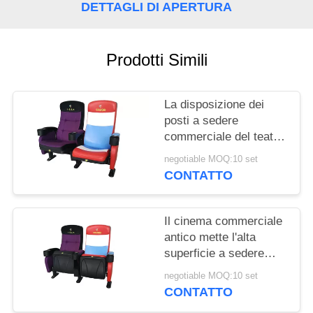
PRIVACY
DETTAGLI DI APERTURA
POLICY
Prodotti Simili
La disposizione dei
posti a sedere
commerciale del teatro
della stanza di media
negotiable MOQ:10 set
ha personalizzato la
CONTATTO
progettazione piegata
colore
Il cinema commerciale
antico mette l'alta
superficie a sedere
indietro strutturata del
negotiable MOQ:10 set
polipropilene di impatto
CONTATTO