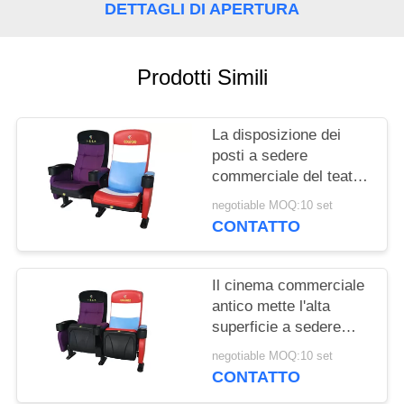
PRIVACY
DETTAGLI DI APERTURA
POLICY
Prodotti Simili
La disposizione dei
posti a sedere
commerciale del teatro
della stanza di media
negotiable MOQ:10 set
ha personalizzato la
CONTATTO
progettazione piegata
colore
Il cinema commerciale
antico mette l'alta
superficie a sedere
indietro strutturata del
negotiable MOQ:10 set
polipropilene di impatto
CONTATTO