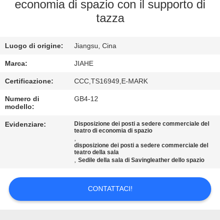
CONTROLLO
economia di spazio con il supporto di
tazza
DI
QUALITÀ
Luogo di origine:
Jiangsu, Cina
CONTATTICI
Marca:
JIAHE
Certificazione:
CCC,TS16949,E-MARK
NOTIZIE
Numero di
GB4-12
modello:
Evidenziare:
Disposizione dei posti a sedere commerciale del
CASI
teatro di economia di spazio
,
disposizione dei posti a sedere commerciale del
teatro della sala
MAPPA
,
Sedile della sala di Savingleather dello spazio
DEL
SITO
CONTATTACI!