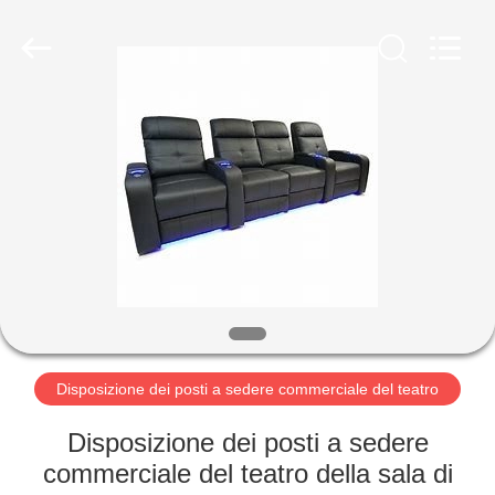
2026
Jiangsu
Golbond
Precision
Co.,
Ltd..
All
Rights
CASA
Reserved.
PRODOTTI
CIRCA
NOI
GIRO
DELLA
Disposizione dei posti a sedere commerciale del teatro
FABBRICA
Disposizione dei posti a sedere
commerciale del teatro della sala di