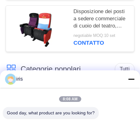
Disposizione dei posti
a sedere commerciale
di cuoio del teatro,
schienale ergonomico
negotiable MOQ:10 set
della sedia del Recliner
CONTATTO
del teatro
Categorie popolari
Tutti
iris
Sedili di lusso del
Sedili del bus del
bus
sottobicchiere
8:08 AM
Good day, what product are you looking for?
Autista di autobus
Bus turistico Seat
Seat