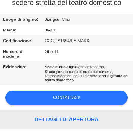
CONTROLLO
sedere stretta del teatro domestico
DI
Luogo di origine:
Jiangsu, Cina
QUALITÀ
Marca:
JIAHE
CONTATTICI
Certificazione:
CCC,TS16949,E-MARK
Numero di
Gb5-11
modello:
NOTIZIE
Evidenziare:
,
Sedie di cuoio ignifughe del cinema
,
Si adagiano le sedie di cuoio del cinema
CASI
Disposizione dei posti a sedere stretta girante del
teatro domestico
MAPPA
CONTATTACI!
DEL
SITO
DETTAGLI DI APERTURA