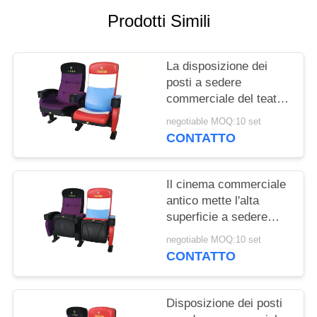
PRIVACY
Prodotti Simili
POLICY
La disposizione dei
posti a sedere
commerciale del teatro
della stanza di media
negotiable MOQ:10 set
ha personalizzato la
CONTATTO
progettazione piegata
colore
Il cinema commerciale
antico mette l'alta
superficie a sedere
indietro strutturata del
negotiable MOQ:10 set
polipropilene di impatto
CONTATTO
Disposizione dei posti