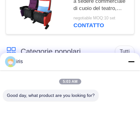
a sedere commerciale
di cuoio del teatro,
schienale ergonomico
negotiable MOQ:10 set
della sedia del Recliner
CONTATTO
del teatro
Categorie popolari
Tutti
iris
Sedili di lusso del
Sedili del bus del
bus
sottobicchiere
5:03 AM
Good day, what product are you looking for?
Autista di autobus
Bus turistico Seat
Seat
disposizione dei posti
a sedere
Sedili del bus di
commerciale del
Hiace