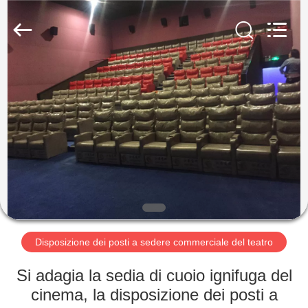
2026
Jiangsu
Golbond
Precision
Co.,
Ltd..
All
Rights
CASA
Reserved.
PRODOTTI
CIRCA
NOI
GIRO
DELLA
Disposizione dei posti a sedere commerciale del teatro
FABBRICA
Si adagia la sedia di cuoio ignifuga del
cinema, la disposizione dei posti a