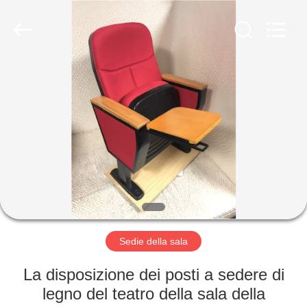
2026
Jiangsu
Golbond
Precision
Co.,
Ltd..
All
Rights
CASA
Reserved.
PRODOTTI
CIRCA
NOI
GIRO
DELLA
Sedie della sala
FABBRICA
La disposizione dei posti a sedere di
legno del teatro della sala della