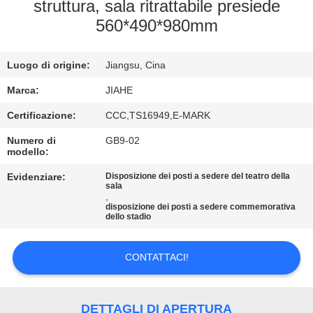
CONTROLLO
struttura, sala ritrattabile presiede
560*490*980mm
DI
QUALITÀ
Luogo di origine:
Jiangsu, Cina
CONTATTICI
Marca:
JIAHE
Certificazione:
CCC,TS16949,E-MARK
NOTIZIE
Numero di
GB9-02
modello:
Evidenziare:
Disposizione dei posti a sedere del teatro della
CASI
sala
,
disposizione dei posti a sedere commemorativa
dello stadio
MAPPA
DEL
CONTATTACI!
SITO
DETTAGLI DI APERTURA