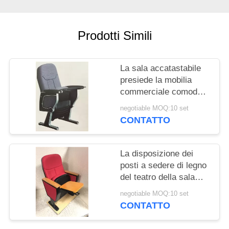
PRIVACY
POLICY
Prodotti Simili
La sala accatastabile
presiede la mobilia
commerciale comoda
con il blocco
negotiable MOQ:10 set
CONTATTO
La disposizione dei
posti a sedere di legno
del teatro della sala
della struttura, sala
negotiable MOQ:10 set
ritrattabile presiede
CONTATTO
560*490*980mm