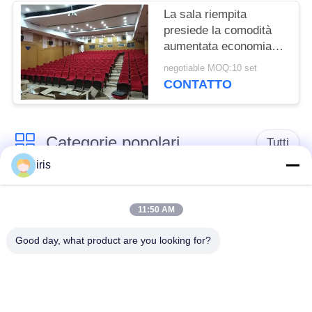
La sala riempita
presiede la comodità
aumentata economia di
spazio pieghevole con
negotiable MOQ:10 set
il supporto di tazza
CONTATTO
Categorie popolari
Tutti
iris
Sedili di lusso del
Sedili del bus del
bus
sottobicchiere
11:50 AM
Good day, what product are you looking for?
Autista di autobus
Bus turistico Seat
Seat
disposizione dei posti