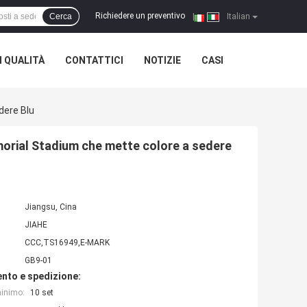
Richiedere un preventivo
Cerca
|
Italian
 QUALITÀ
CONTATTICI
NOTIZIE
CASI
dere Blu
emorial Stadium che mette colore a sedere
Jiangsu, Cina
JIAHE
CCC,TS16949,E-MARK
GB9-01
nto e spedizione:
minimo:
10 set