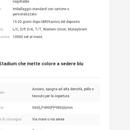
negotiable
i:
Imballaggio standard con cartone o
personalizzato
15-20 giorni dopo l&#39;arrivo del deposito
to:
L/C, D/P, D/A, T/T, Western Union, MoneyGram
azione:
10000 set al mese
l Stadium che mette colore a sedere blu
Acciaio, spugna ad alta densità, pelle o
ale:
tessuto per la copertura
re:
560(L)*490(P)*980(A)mm
e di consegna:
Via mare o via aerea