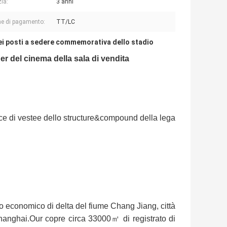
ia:
3 anni
e di pagamento:
TT/LC
ei posti a sedere commemorativa dello stadio
er del cinema della sala di vendita
fance di vestee dello structure&compound della lega
io economico di delta del fiume Chang Jiang, città
anghai.Our copre circa 33000㎡ di registrato di