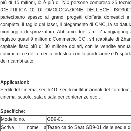
più di 15 milioni, là è più di 230 persone compreso 25 tecn
(CERTIFICATO) DI OMOLOGAZIONE DELL'ECE, ISO9001: 2
partecipano spesso ai grandi progetti d'offerta domestici e
completa, il taglio del laser, il piegamento di CNC, la saldatura
montaggio di spruzzatura. Abbiamo due rami: Zhangjiagang Ji
registro quasi 9 milioni); Commercio CO., srl (capitale di Zha
capitale fisso più di 80 milione dollari, con le vendite annua
commercio e della media industria con la produzione e l'esportaz
dei ricambi auto.
Applicazioni
:
Sedili del cinema, sedili 4D, sedili multifunzionali del corridoio, 
cinema, scuole, sala e sala per conferenze ecc…
Specifiche
:
Modello no.
GB9-01
Scriva il nome a
Teatro caldo Seat GB9-01 delle sedie d