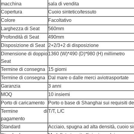
macchina
sala di vendita
Copertura
Cuoio sintetico/tessuto
Colore
Facoltativo
Larghezza di Seat
560mm
Profondità di Seat
490mm
Disposizione di Seat
2+2/3+2 di disposizione
Dimensione di doppio
1360 (W)*490 (D)*980 (H) millimetro
Seat
Termine di consegna
15 giorni
Termine di consegna
Dal mare o dalle merci aviotrasportate
Garanzia
3 anni
MOQ
10 insiemi
Porto di caricamento
Porto o base di Shanghai sui requisiti de
Termine di
T/T, L/C
pagamento
Standard
Acciaio, spugna ad alta densità, cuoio si