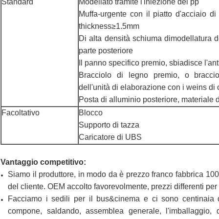
Standard
Modellato tramite l'iniezione dei pp
Muffa-urgente con il piatto d'acciaio di 
thickness≥1.5mm
Di alta densità schiuma dimodellatura del
parte posteriore
Il panno specifico premio, sbiadisce l'an
Bracciolo di legno premio, o bracciol
dell'unità di elaborazione con i weins di
Posta di alluminio posteriore, materiale 
Facoltativo
Blocco
Supporto di tazza
Caricatore di UBS
Vantaggio competitivo:
Siamo il produttore, in modo da è prezzo franco fabbrica 100%
del cliente. OEM accolto favorevolmente, prezzi differenti per
Facciamo i sedili per il bus&cinema e ci sono centinaia 
compone, saldando, assemblea generale, l'imballaggio, de