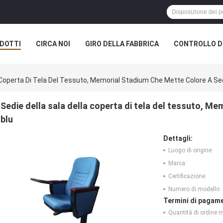
DOTTI
CIRCA NOI
GIRO DELLA FABBRICA
CONTROLLO DI
a Coperta Di Tela Del Tessuto, Memorial Stadium Che Mette Colore A Se
Sedie della sala della coperta di tela del tessuto, M
blu
Dettagli:
Luogo di origine:
Marca:
Certificazione:
Numero di modello:
Termini di pagame
Quantità di ordine 