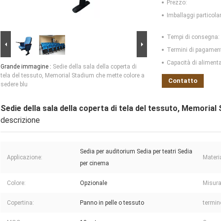
Prezzo:
Imballaggi particolar
Tempi di consegna:
Termini di pagamen
Capacità di aliment
Grande immagine :
Sedie della sala della coperta di
tela del tessuto, Memorial Stadium che mette colore a
Contatto
sedere blu
Sedie della sala della coperta di tela del tessuto, Memoria
descrizione
Sedia per auditorium Sedia per teatri Sedia
Applicazione:
Materi
per cinema
Colore:
Opzionale
Misura
Copertina:
Panno in pelle o tessuto
termin