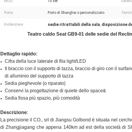
MOQ:
10 set
Garanz
Porta:
Porto di Shanghai o personalizzato
Termin
sedie ritrattabili della sala
disposizione d
Evidenziare:
,
Teatro caldo Seat GB9-01 delle sedie del Reclin
Dettaglio rapido:
Cifra della luce laterale di fila light/LED
Il braccio con il supporto di tazza, braccio di giro con il sur
di alluminio del supporto di tazza
Sedia pieghevole (o riparato)
Conservi la progettazione di quiete dello space&
Sedia fissa più spazio, più comodità
Descrizione
:
La precisione il CO., srl di Jiangsu Golbond è situata nel cerch
di Zhangjiagang che appena 140km ad est della società di Sh