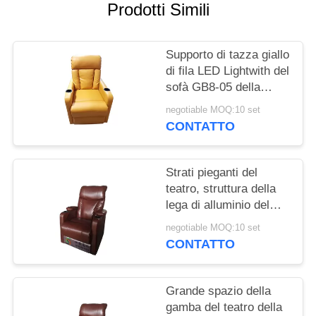
PRIVACY
Prodotti Simili
POLICY
Supporto di tazza giallo
di fila LED Lightwith del
sofà GB8-05 della
disposizione dei posti a
negotiable MOQ:10 set
sedere del teatro di
CONTATTO
colore
Strati pieganti del
teatro, struttura della
lega di alluminio del
Recliner del sofà del
negotiable MOQ:10 set
teatro
CONTATTO
Grande spazio della
gamba del teatro della