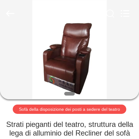
2026
Jiangsu
Golbond
Precision
Co.,
Ltd..
All
Rights
CASA
Reserved.
PRODOTTI
CIRCA
NOI
GIRO
DELLA
Sofà della disposizione dei posti a sedere del teatro
FABBRICA
Strati pieganti del teatro, struttura della
lega di alluminio del Recliner del sofà