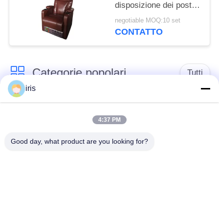
disposizione dei posti a
sedere di economia di
negotiable MOQ:10 set
spazio fissa del sofà
CONTATTO
comodo
Categorie popolari
Tutti
iris
Sedili di lusso del
Sedili del bus del
bus
sottobicchiere
4:37 PM
Good day, what product are you looking for?
Autista di autobus
Bus turistico Seat
Seat
disposizione dei posti
a sedere
Sedili del bus di
commerciale del
Hiace