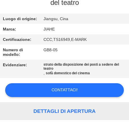
CONTROLLO
del teatro
DI
Luogo di origine:
Jiangsu, Cina
QUALITÀ
Marca:
JIAHE
CONTATTICI
Certificazione:
CCC,TS16949,E-MARK
Numero di
GB8-05
modello:
NOTIZIE
Evidenziare:
strato della disposizione dei posti a sedere del
teatro
,
CASI
sofà domestico del cinema
CONTATTACI!
MAPPA
DEL
SITO
DETTAGLI DI APERTURA