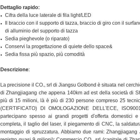
Dettaglio rapido:
Cifra della luce laterale di fila light/LED
Il braccio con il supporto di tazza, braccio di giro con il sur
di alluminio del supporto di tazza
Sedia pieghevole (o riparato)
Conservi la progettazione di quiete dello space&
Sedia fissa più spazio, più comodità
Descrizione
:
La precisione il CO., srl di Jiangsu Golbond è situata nel cerch
di Zhangjiagang che appena 140km ad est della società di Sh
più di 15 milioni, là è più di 230 persone compreso 25 tecn
(CERTIFICATO) DI OMOLOGAZIONE DELL'ECE, ISO9001: 2
partecipano spesso ai grandi progetti d'offerta domestici e
completa, il taglio del laser, il piegamento di CNC, la saldatura
montaggio di spruzzatura. Abbiamo due rami: Zhangjiagang Ji
registro quasi 9 milioni); Commercio CO., srl (capitale di Zha