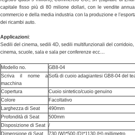
capitale fisso più di 80 milione dollari, con le vendite annua
commercio e della media industria con la produzione e l'esportaz
dei ricambi auto.
Applicazioni
:
Sedili del cinema, sedili 4D, sedili multifunzionali del corridoio, 
cinema, scuole, sala e sala per conferenze ecc…
Modello no.
GB8-04
Scriva il nome a
Sofà di cuoio adagiantesi GB8-04 del te
macchina
Copertura
Cuoio sintetico/cuoio genuino
Colore
Facoltativo
Larghezza di Seat
490mm
Profondità di Seat
500mm
Disposizione di Seat
/
Dimensione di Seat
730 (W)*500 (D)*1130 (H) millimetro