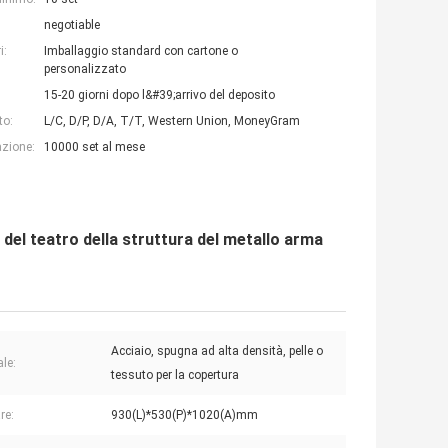
negotiable
i:
Imballaggio standard con cartone o
personalizzato
15-20 giorni dopo l&#39;arrivo del deposito
to:
L/C, D/P, D/A, T/T, Western Union, MoneyGram
azione:
10000 set al mese
 del teatro della struttura del metallo arma
Acciaio, spugna ad alta densità, pelle o
ale:
tessuto per la copertura
re:
930(L)*530(P)*1020(A)mm