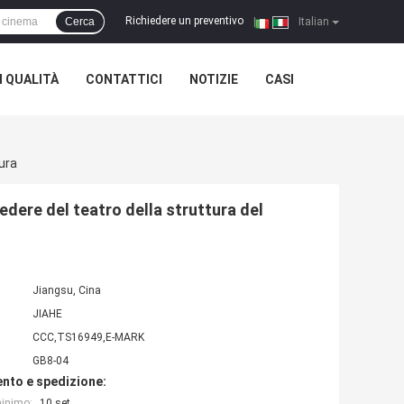
Richiedere un preventivo
Cerca
|
Italian
 QUALITÀ
CONTATTICI
NOTIZIE
CASI
ura
edere del teatro della struttura del
Jiangsu, Cina
JIAHE
CCC,TS16949,E-MARK
GB8-04
nto e spedizione:
minimo:
10 set