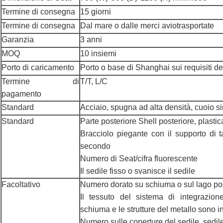
Termine di consegna
15 giorni
Termine di consegna
Dal mare o dalle merci aviotrasportate
Garanzia
3 anni
MOQ
10 insiemi
Porto di caricamento
Porto o base di Shanghai sui requisiti de
Termine di
T/T, L/C
pagamento
Standard
Acciaio, spugna ad alta densità, cuoio si
Standard
Parte posteriore Shell posteriore, plasti
Bracciolo piegante con il supporto di 
secondo
Numero di Seat/cifra fluorescente
Il sedile fisso o svanisce il sedile
Facoltativo
Numero dorato su schiuma o sul lago po
Il tessuto del sistema di integrazion
schiuma e le strutture del metallo sono 
Numero sulle coperture del sedile, sedil