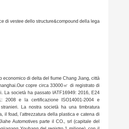
fance di vestee dello structure&compound della lega
io economico di delta del fiume Chang Jiang, città
anghai.Our copre circa 33000㎡ di registrato di
ici. La società ha passato IATF16949: 2016, E24
008 e la certificazione ISO14001-2004 e
 stranieri. La nostra società ha una timbratura
, il foad, l'attrezzatura della plastica e catena di
ahe Automotives parte il CO., srl (capitale del
ngjiagang Youbang del registro 1 milione), con il