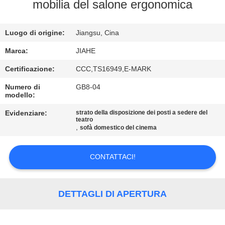
CONTROLLO
mobilia del salone ergonomica
DI
Luogo di origine:
Jiangsu, Cina
QUALITÀ
Marca:
JIAHE
CONTATTICI
Certificazione:
CCC,TS16949,E-MARK
Numero di
GB8-04
modello:
NOTIZIE
Evidenziare:
strato della disposizione dei posti a sedere del
teatro
,
CASI
sofà domestico del cinema
CONTATTACI!
MAPPA
DEL
SITO
DETTAGLI DI APERTURA