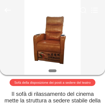
2026
Jiangsu
Golbond
Precision
Co.,
Ltd..
All
Rights
CASA
Reserved.
PRODOTTI
CIRCA
NOI
GIRO
DELLA
Sofà della disposizione dei posti a sedere del teatro
FABBRICA
Il sofà di rilassamento del cinema
mette la struttura a sedere stabile della