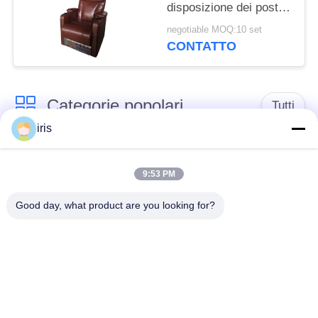
disposizione dei posti a
sedere di economia di
negotiable MOQ:10 set
spazio fissa del sofà
CONTATTO
comodo
Categorie popolari
Tutti
iris
Sedili di lusso del
Sedili del bus del
bus
sottobicchiere
9:53 PM
Good day, what product are you looking for?
Autista di autobus
Bus turistico Seat
Seat
disposizione dei posti
a sedere
Sedili del bus di
commerciale del
Hiace