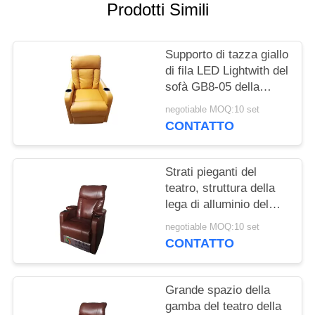
PRIVACY
Prodotti Simili
POLICY
Supporto di tazza giallo
di fila LED Lightwith del
sofà GB8-05 della
disposizione dei posti a
negotiable MOQ:10 set
sedere del teatro di
CONTATTO
colore
Strati pieganti del
teatro, struttura della
lega di alluminio del
Recliner del sofà del
negotiable MOQ:10 set
teatro
CONTATTO
Grande spazio della
gamba del teatro della