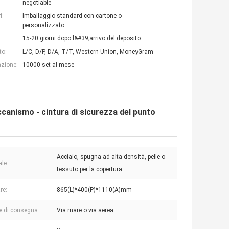
negotiable
i:
Imballaggio standard con cartone o
personalizzato
15-20 giorni dopo l&#39;arrivo del deposito
to:
L/C, D/P, D/A, T/T, Western Union, MoneyGram
azione:
10000 set al mese
ccanismo - cintura di sicurezza del punto
Acciaio, spugna ad alta densità, pelle o
ale:
tessuto per la copertura
re:
865(L)*400(P)*1110(A)mm
e di consegna:
Via mare o via aerea