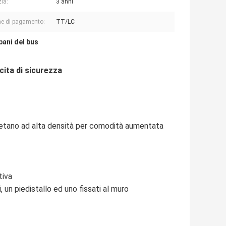
ia:
3 anni
e di pagamento:
TT/LC
bani del bus
cita di sicurezza
iuretano ad alta densità per comodità aumentata
tiva
, un piedistallo ed uno fissati al muro