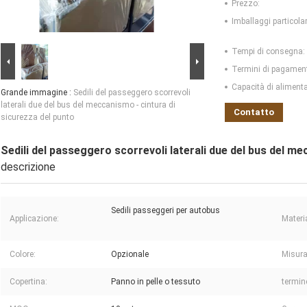
Prezzo:
Imballaggi particolar
Tempi di consegna:
Termini di pagamen
Capacità di aliment
Grande immagine :
Sedili del passeggero scorrevoli
laterali due del bus del meccanismo - cintura di
Contatto
sicurezza del punto
Sedili del passeggero scorrevoli laterali due del bus del me
descrizione
Sedili passeggeri per autobus
Applicazione:
Materi
Colore:
Opzionale
Misura
Copertina:
Panno in pelle o tessuto
termin