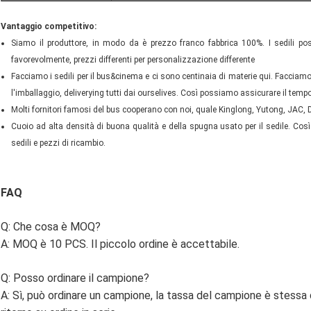
Vantaggio competitivo:
Siamo il produttore, in modo da è prezzo franco fabbrica 100%. I sedili pos
favorevolmente, prezzi differenti per personalizzazione differente
Facciamo i sedili per il bus&cinema e ci sono centinaia di materie qui. Faccia
l'imballaggio, deliverying tutti dai ourselives. Così possiamo assicurare il tempo
Molti fornitori famosi del bus cooperano con noi, quale Kinglong, Yutong, JAC,
Cuoio ad alta densità di buona qualità e della spugna usato per il sedile. Così
sedili e pezzi di ricambio.
FAQ
Q: Che cosa è MOQ?
A: MOQ è 10 PCS. Il piccolo ordine è accettabile.
Q: Posso ordinare il campione?
A: Sì, può ordinare un campione, la tassa del campione è stessa d