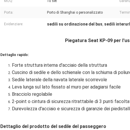
MOQ:
10 set
Garanz
Porta:
Porto di Shanghai o personalizzato
Termin
sedili su ordinazione del bus
sedili interur
Evidenziare:
,
Piegatura Seat KP-09 per l'us
Dettaglio rapido:
Forte struttura interna d'acciaio della struttura
Cuscino di sedile e dello schienale con la schiuma di pol
Sedile laterale della navata laterale scorrevole
Leva lunga sul lato fissato al muro per adagiarsi facile
Bracciolo regolabile
2-point o cintura di sicurezza ritrattabile di 3 punti facolta
Durevolezza d'acciaio e sicurezza di garanzie dei piedistalli
Dettaglio del prodotto del sedile del passeggero