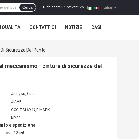
Richiedere un preventivo
Cerca
|
Italian
 QUALITÀ
CONTATTICI
NOTIZIE
CASI
 Di Sicurezza Del Punto
del meccanismo - cintura di sicurezza del
Jiangsu, Cina
JIAHE
CCC,TS16949,E-MARK
KP-09
nto e spedizione:
minimo:
10 set