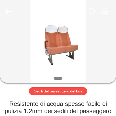
2026
Jiangsu
Golbond
Precision
Co.,
Ltd..
All
Rights
CASA
Reserved.
PRODOTTI
CIRCA
NOI
GIRO
DELLA
Sedili del passeggero del bus
FABBRICA
Resistente di acqua spesso facile di
pulizia 1.2mm dei sedili del passeggero