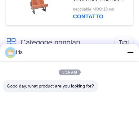
passeggero a prova di
negotiable MOQ:10 set
fuoco del bus
CONTATTO
Categorie popolari
Tutti
iris
Sedili di lusso del
Sedili del bus del
bus
sottobicchiere
3:16 AM
Good day, what product are you looking for?
Autista di autobus
Bus turistico Seat
Seat
disposizione dei posti
a sedere
Sedili del bus di
commerciale del
Hiace
teatro