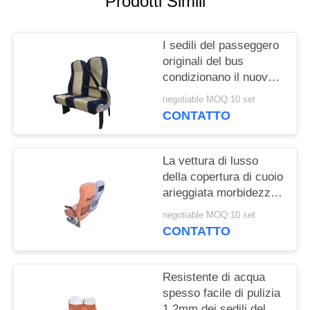
Prodotti Simili
PRIVACY
POLICY
I sedili del passeggero
originali del bus
condizionano il nuovo
bracciolo solido
negotiable MOQ:10 set
posteriore di Djustable
CONTATTO
La vettura di lusso
della copertura di cuoio
arieggiata morbidezza
mette il piede a sedere
negotiable MOQ:10 set
della lega di alluminio
CONTATTO
Resistente di acqua
spesso facile di pulizia
1.2mm dei sedili del