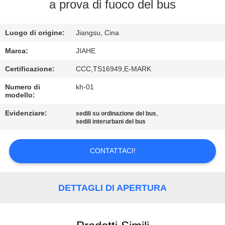
CONTROLLO
a prova di fuoco del bus
DI
Luogo di origine:
Jiangsu, Cina
QUALITÀ
Marca:
JIAHE
CONTATTICI
Certificazione:
CCC,TS16949,E-MARK
Numero di
kh-01
modello:
NOTIZIE
Evidenziare:
,
sedili su ordinazione del bus
sedili interurbani del bus
CASI
CONTATTACI!
MAPPA
DEL
DETTAGLI DI APERTURA
SITO