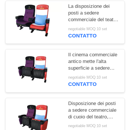
PRIVACY
La disposizione dei
POLICY
posti a sedere
commerciale del teatro
della stanza di media
negotiable MOQ:10 set
ha personalizzato la
CONTATTO
progettazione piegata
colore
Il cinema commerciale
antico mette l'alta
superficie a sedere
indietro strutturata del
negotiable MOQ:10 set
polipropilene di impatto
CONTATTO
Disposizione dei posti
a sedere commerciale
di cuoio del teatro,
schienale ergonomico
negotiable MOQ:10 set