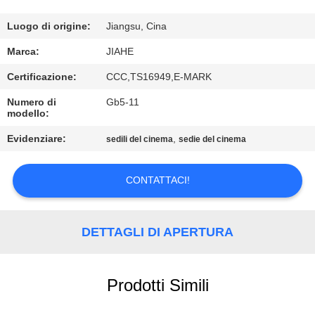
CONTROLLO
DI
Luogo di origine:
Jiangsu, Cina
QUALITÀ
Marca:
JIAHE
Certificazione:
CCC,TS16949,E-MARK
CONTATTICI
Numero di
Gb5-11
modello:
NOTIZIE
Evidenziare:
,
sedili del cinema
sedie del cinema
CASI
CONTATTACI!
MAPPA
DETTAGLI DI APERTURA
DEL
SITO
Prodotti Simili