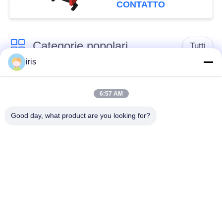
della sedia del Recliner
CONTATTO
del teatro
Categorie popolari
Tutti
iris
Sedili di lusso del
Sedili del bus del
bus
sottobicchiere
6:57 AM
Good day, what product are you looking for?
Autista di autobus
Bus turistico Seat
Seat
disposizione dei posti
a sedere
Sedili del bus di
commerciale del
Hiace
teatro