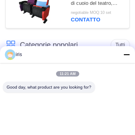
di cuoio del teatro,
schienale ergonomico
negotiable MOQ:10 set
della sedia del Recliner
CONTATTO
del teatro
Categorie popolari
Tutti
iris
Sedili di lusso del
Sedili del bus del
bus
sottobicchiere
11:21 AM
Good day, what product are you looking for?
Autista di autobus
Bus turistico Seat
Seat
disposizione dei posti
a sedere
Sedili del bus di
commerciale del
Hiace