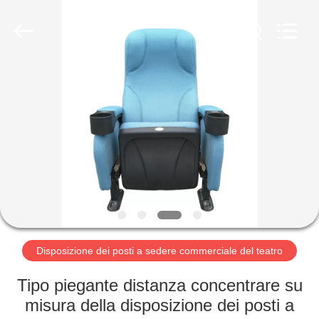
2026
Jiangsu
Golbond
Precision
Co.,
Ltd..
All
Rights
CASA
Reserved.
PRODOTTI
CIRCA
NOI
GIRO
DELLA
Disposizione dei posti a sedere commerciale del teatro
FABBRICA
Tipo piegante distanza concentrare su
misura della disposizione dei posti a