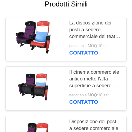
PRIVACY
Prodotti Simili
POLICY
La disposizione dei
posti a sedere
commerciale del teatro
della stanza di media
negotiable MOQ:10 set
ha personalizzato la
CONTATTO
progettazione piegata
colore
Il cinema commerciale
antico mette l'alta
superficie a sedere
indietro strutturata del
negotiable MOQ:10 set
polipropilene di impatto
CONTATTO
Disposizione dei posti
a sedere commerciale