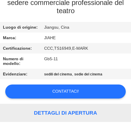
CONTROLLO
sedere commerciale professionale del
teatro
DI
QUALITÀ
Luogo di origine:
Jiangsu, Cina
CONTATTICI
Marca:
JIAHE
Certificazione:
CCC,TS16949,E-MARK
NOTIZIE
Numero di
Gb5-11
modello:
Evidenziare:
,
CASI
sedili del cinema
sedie del cinema
CONTATTACI!
MAPPA
DEL
SITO
DETTAGLI DI APERTURA