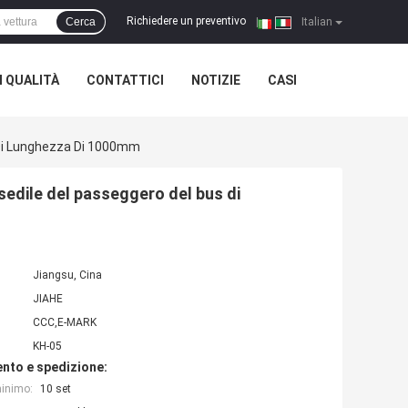
Richiedere un preventivo
Cerca
|
Italian
 QUALITÀ
CONTATTICI
NOTIZIE
CASI
s Di Lunghezza Di 1000mm
 sedile del passeggero del bus di
Jiangsu, Cina
JIAHE
CCC,E-MARK
KH-05
nto e spedizione:
minimo:
10 set