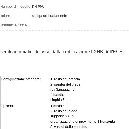
Number di modello:
KH-05C
colore:
scelga arbitrariamente
Termine d'esecuzione
:
sedili automatici di lusso dalla certificazione LXHK dell'ECE
Configurazione standard:
1. resto del braccio
2. gamba del piede
reti 3.magazine
4.handle
cinghia 5.lap
Opzioni:
1.dustbin
2. resto del piede
supporto 3.cup
organizzazione di movimento 4.horizontal
5. vassoi dello spuntino