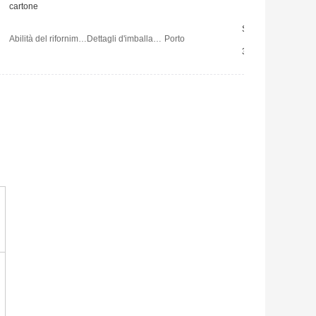
cartone
Schang-Hai
Abilità del rifornimento:
Dettagli d'imballaggio
Porto
30 giorni lavorativi dopo il pagamento