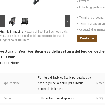
Prezzo:
Imballaggi particolar
Tempi di consegna:
Termini di pagamen
Capacità di aliment
Grande immagine :
vettura di Seat For Business della
vettura del bus del sedile del passeggero del bus di
Contatto
lunghezza di 1000mm
vettura di Seat For Business della vettura del bus del sedil
1000mm
descrizione
Fornitura di fabbrica Sedile per autobus per
Applicazione:
passeggeri per autobus per autobus
Materi
aziendali dalla Cina
Colore:
Tutti i colori sono disponibili
MOQ: