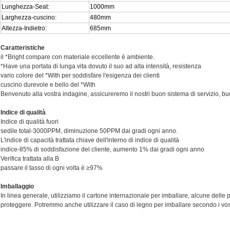
Lunghezza-Seat:
1000mm
Larghezza-cuscino:
480mm
Altezza-Indietro:
685mm
Caratteristiche
il *Bright compare con materiale eccellente è ambiente.
*Have una portata di lunga vita dovuto il suo ad alta intensità, resistenza
vario colore del *With per soddisfare l'esigenza dei clienti
cuscino durevole e bello del *With
Benvenuto alla vostra indagine, assicureremo il nostri buon sistema di servizio, buo
Indice
di qualità
Indice di qualità fuori
sedile total-3000PPM, diminuzione 50PPM dai gradi ogni anno.
L'indice di capacità trattata chiave dell'interno di indice di qualità
indice-85% di soddisfazione del cliente, aumento 1% dai gradi ogni anno
Verifica trattata alla B
passare il tasso di ogni volta è ≥97%
Imballaggio
In linea generale, utilizziamo il cartone internazionale per imballare, alcune delle 
proteggere. Potremmo anche utilizzare il caso di legno per imballare secondo i vostr