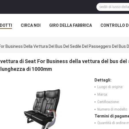
DOTTI
CIRCA NOI
GIRO DELLA FABBRICA
CONTROLLO DI
For Business Della Vettura Del Bus Del Sedile Del Passeggero Del Bu
vettura di Seat For Business della vettura del bus del
lunghezza di 1000mm
Dettagli:
Luogo di origine:
Marca:
Certificazione:
Numero di modello:
Termini di pagame
Quantità di ordine 