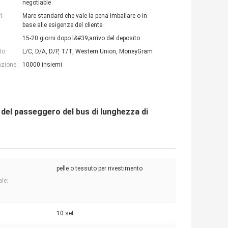
negotiable
i:
Mare standard che vale la pena imballare o in
base alle esigenze del cliente
15-20 giorni dopo l&#39;arrivo del deposito
to:
L/C, D/A, D/P, T/T, Western Union, MoneyGram
azione:
10000 insiemi
e del passeggero del bus di lunghezza di
pelle o tessuto per rivestimento
ale:
10 set