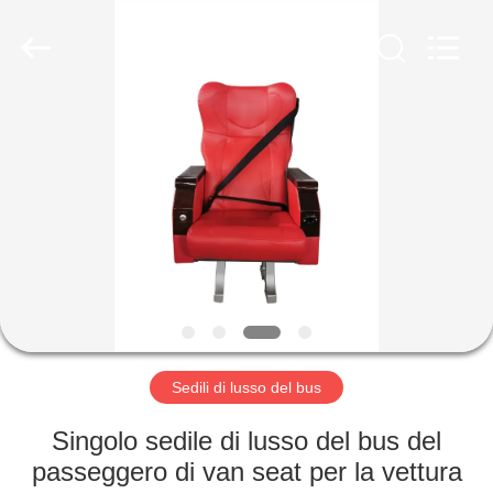
2026
Jiangsu
Golbond
Precision
Co.,
Ltd..
All
Rights
CASA
Reserved.
PRODOTTI
CIRCA
NOI
GIRO
DELLA
Sedili di lusso del bus
FABBRICA
Singolo sedile di lusso del bus del
passeggero di van seat per la vettura