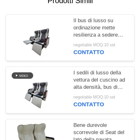
Prodotti Simili
PRIVACY
POLICY
Il bus di lusso su
ordinazione mette
resilienza a sedere
regolabile di
negotiable MOQ:10 set
Comfotable
CONTATTO
dell'universale l'alta
I sedili di lusso della
vettura del cuscino ad
alta densità, bus di
lusso mette la forte
negotiable MOQ:10 set
struttura a sedere della
CONTATTO
struttura d'acciaio
Bene durevole
scorrevole di Seat del
lato della navata