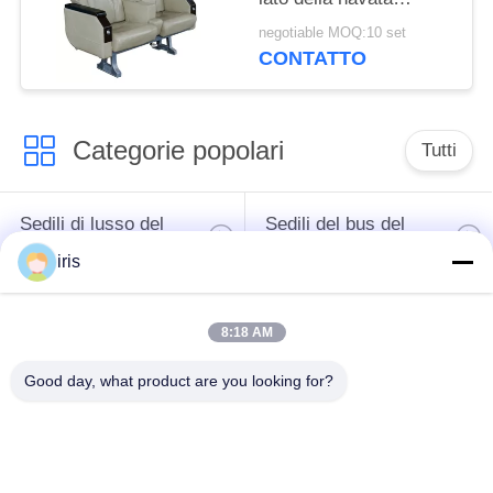
laterale dei sedili di
negotiable MOQ:10 set
lusso del bus della
CONTATTO
copertura del cuoio
sintetico
Categorie popolari
Tutti
Sedili di lusso del
Sedili del bus del
bus
sottobicchiere
iris
Autista di autobus
Bus turistico Seat
8:18 AM
Seat
Good day, what product are you looking for?
disposizione dei posti
a sedere
Sedili del bus di
commerciale del
Hiace
teatro