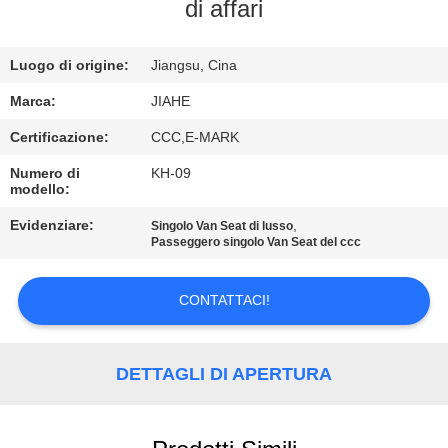
CONTROLLO
di affari
DI
Luogo di origine:
Jiangsu, Cina
QUALITÀ
Marca:
JIAHE
CONTATTICI
Certificazione:
CCC,E-MARK
Numero di
KH-09
modello:
NOTIZIE
Evidenziare:
,
Singolo Van Seat di lusso
Passeggero singolo Van Seat del ccc
CASI
CONTATTACI!
MAPPA
DEL
DETTAGLI DI APERTURA
SITO