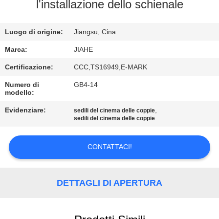
CONTROLLO
l'installazione dello schienale
DI
Luogo di origine:
Jiangsu, Cina
QUALITÀ
Marca:
JIAHE
CONTATTICI
Certificazione:
CCC,TS16949,E-MARK
Numero di
GB4-14
modello:
NOTIZIE
Evidenziare:
,
sedili del cinema delle coppie
sedili del cinema delle coppie
CASI
CONTATTACI!
MAPPA
DEL
DETTAGLI DI APERTURA
SITO