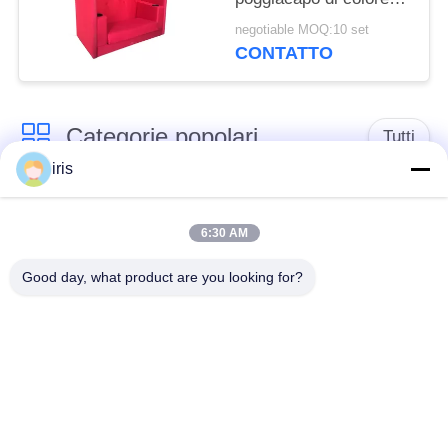
rosso di Seat delle
negotiable MOQ:10 set
coppie del teatro del
CONTATTO
Recliner
Categorie popolari
Tutti
iris
Sedili di lusso del
Sedili del bus del
bus
sottobicchiere
6:30 AM
Good day, what product are you looking for?
Autista di autobus
Bus turistico Seat
Seat
disposizione dei posti
a sedere
Sedili del bus di
commerciale del
Hiace
teatro