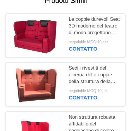
Prodotti Simili
PRIVACY
POLICY
Le coppie durevoli Seat
3D moderno del teatro
di modo progettano
ergonomicamente
negotiable MOQ:10 set
CONTATTO
Sedili rivestiti del
cinema delle coppie
della struttura della
polvere, supporto di
negotiable MOQ:10 set
tazza dell'ABS del
CONTATTO
Recliner del sofà del
teatro
Non struttura robusta
affidabile del
poggiacapo di colore