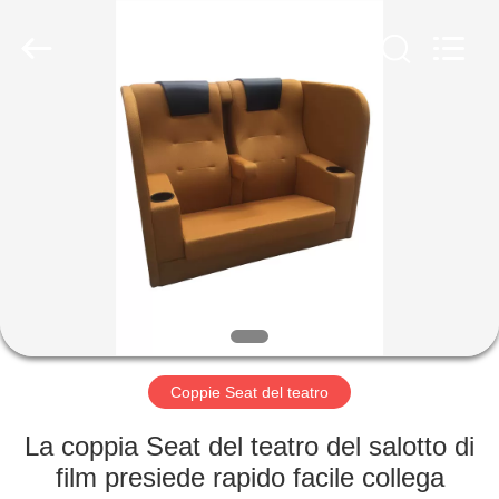
2026
Jiangsu
Golbond
Precision
Co.,
Ltd..
All
Rights
CASA
Reserved.
PRODOTTI
CIRCA
NOI
GIRO
DELLA
Coppie Seat del teatro
FABBRICA
La coppia Seat del teatro del salotto di
film presiede rapido facile collega