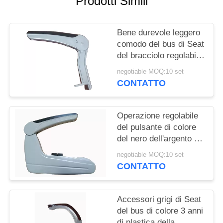
Prodotti Simili
PRIVACY
POLICY
Bene durevole leggero
comodo del bus di Seat
del bracciolo regolabile
degli accessori
negotiable MOQ:10 set
CONTATTO
Operazione regolabile
del pulsante di colore
del nero dell'argento di
funzione del bracciolo
negotiable MOQ:10 set
di alluminio di lusso
CONTATTO
Accessori grigi di Seat
del bus di colore 3 anni
di plastica della