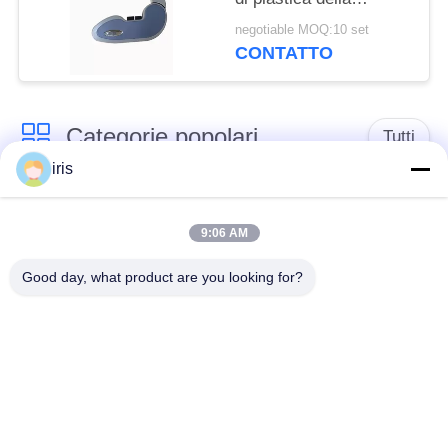
garanzia con servizio
negotiable MOQ:10 set
del ODM dell'OEM
CONTATTO
Categorie popolari
Tutti
iris
Sedili di lusso del
Sedili del bus del
bus
sottobicchiere
9:06 AM
Good day, what product are you looking for?
Autista di autobus
Bus turistico Seat
Seat
disposizione dei posti
a sedere
Sedili del bus di
commerciale del
Hiace
teatro