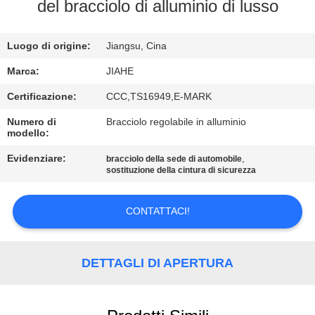
CONTROLLO
del bracciolo di alluminio di lusso
DI
Luogo di origine:
Jiangsu, Cina
QUALITÀ
Marca:
JIAHE
CONTATTICI
Certificazione:
CCC,TS16949,E-MARK
Numero di
Bracciolo regolabile in alluminio
modello:
NOTIZIE
Evidenziare:
,
bracciolo della sede di automobile
sostituzione della cintura di sicurezza
CASI
CONTATTACI!
MAPPA
DEL
DETTAGLI DI APERTURA
SITO