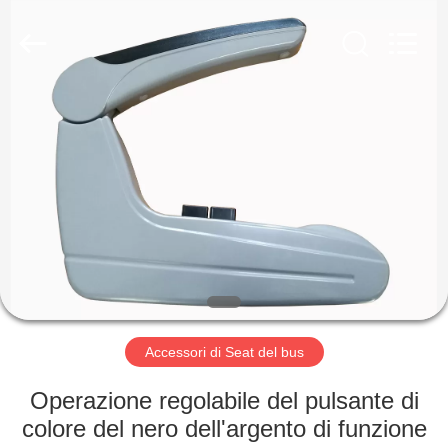
2026
Jiangsu
Golbond
Precision
Co.,
Ltd..
All
Rights
CASA
Reserved.
PRODOTTI
CIRCA
NOI
GIRO
DELLA
Accessori di Seat del bus
FABBRICA
Operazione regolabile del pulsante di
colore del nero dell'argento di funzione